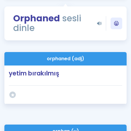
Puan Hesaplama
Orphaned
sesli
Rehberlik Aracı
dinle
ÖSYM Sınav Takvimi
Kampanyalar
Blog
orphaned (adj)
İngilizce Gramer
yetim bırakılmış