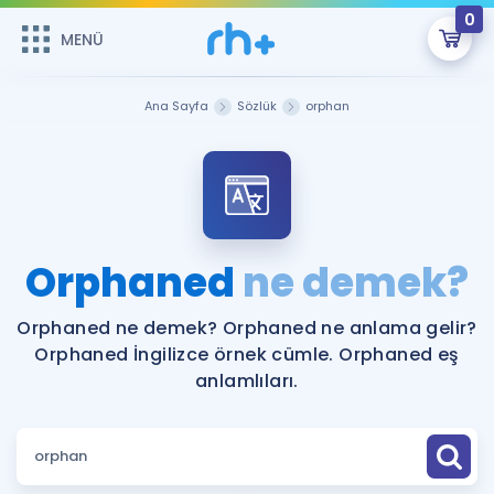
0
MENÜ
MENÜ
Üye Girişi
Ana Sayfa
Sözlük
orphan
Online Dersler
Sepetin Şu An Boş.
Çalışma Paketleri
Remzi Hoca ile seni sınava hazırlayacak onlarca eğitim seni
bekliyor!
Kitaplar ve Kaynaklar
GİRİŞ YAP
Orphaned
ne demek?
Katılımcı Görüşleri
Şifremi Hatırlamıyorum
Orphaned ne demek? Orphaned ne anlama gelir?
Orphaned İngilizce örnek cümle. Orphaned eş
ÜYE DEĞİLİM
Faydalı Araçlar
anlamlıları.
Ücretsiz Kaynaklar
Blog
İngilizce Gramer
Hakkımızda
Kariyer
Sözlük
Soru & Cevap
İletişim