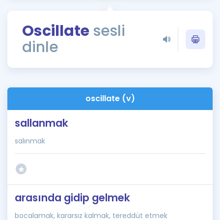
Puan Hesaplama
Oscillate
sesli
Rehberlik Aracı
dinle
ÖSYM Sınav Takvimi
Kampanyalar
Blog
oscillate (v)
İngilizce Gramer
sallanmak
salınmak
arasında gidip gelmek
bocalamak, kararsız kalmak, tereddüt etmek