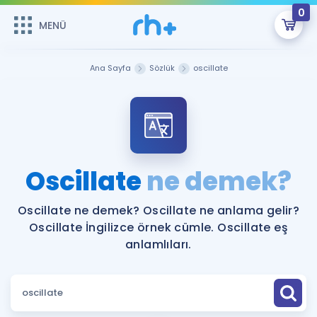
0
MENÜ
MENÜ
Üye Girişi
Ana Sayfa
Sözlük
oscillate
Online Dersler
Sepetin Şu An Boş.
Çalışma Paketleri
Remzi Hoca ile seni sınava hazırlayacak onlarca eğitim seni
bekliyor!
Kitaplar ve Kaynaklar
GİRİŞ YAP
Oscillate
ne demek?
Katılımcı Görüşleri
Şifremi Hatırlamıyorum
Oscillate ne demek? Oscillate ne anlama gelir?
Oscillate İngilizce örnek cümle. Oscillate eş
ÜYE DEĞİLİM
Faydalı Araçlar
anlamlıları.
Ücretsiz Kaynaklar
Blog
İngilizce Gramer
Hakkımızda
Kariyer
Sözlük
Soru & Cevap
İletişim