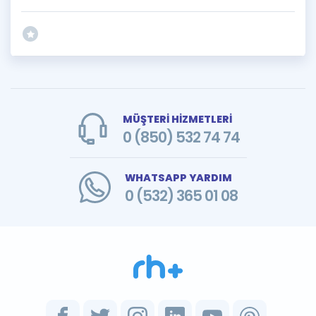
MÜŞTERİ HİZMETLERİ
0 (850) 532 74 74
WHATSAPP YARDIM
0 (532) 365 01 08