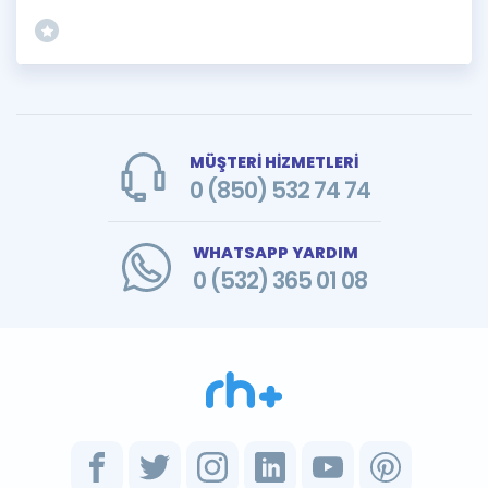
MÜŞTERİ HİZMETLERİ
0 (850) 532 74 74
WHATSAPP YARDIM
0 (532) 365 01 08