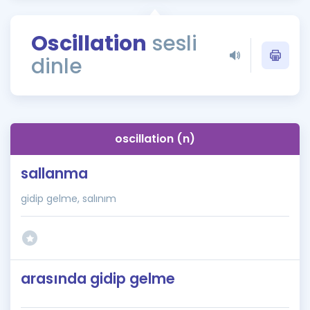
Puan Hesaplama
Oscillation
sesli
Rehberlik Aracı
dinle
ÖSYM Sınav Takvimi
Kampanyalar
Blog
oscillation (n)
İngilizce Gramer
sallanma
gidip gelme, salınım
arasında gidip gelme