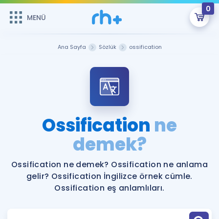
0
MENÜ
MENÜ
Üye Girişi
Ana Sayfa
Sözlük
ossification
Online Dersler
Sepetin Şu An Boş.
Çalışma Paketleri
Remzi Hoca ile seni sınava hazırlayacak onlarca eğitim seni
bekliyor!
Kitaplar ve Kaynaklar
GİRİŞ YAP
Ossification
ne
Katılımcı Görüşleri
demek?
Şifremi Hatırlamıyorum
ÜYE DEĞİLİM
Faydalı Araçlar
Ossification ne demek? Ossification ne anlama
gelir? Ossification İngilizce örnek cümle.
Ücretsiz Kaynaklar
Blog
İngilizce Gramer
Ossification eş anlamlıları.
Hakkımızda
Kariyer
Sözlük
Soru & Cevap
İletişim