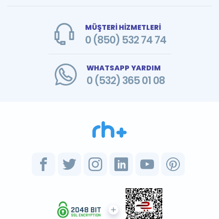
MÜŞTERİ HİZMETLERİ
0 (850) 532 74 74
WHATSAPP YARDIM
0 (532) 365 01 08