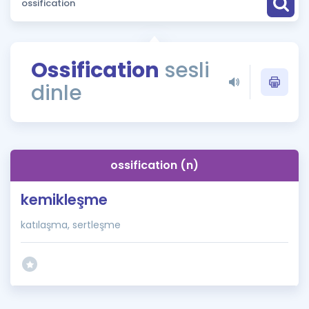
Puan Hesaplama
Rehberlik Aracı
Ossification
sesli
ÖSYM Sınav Takvimi
dinle
Kampanyalar
Blog
ossification (n)
İngilizce Gramer
kemikleşme
katılaşma, sertleşme