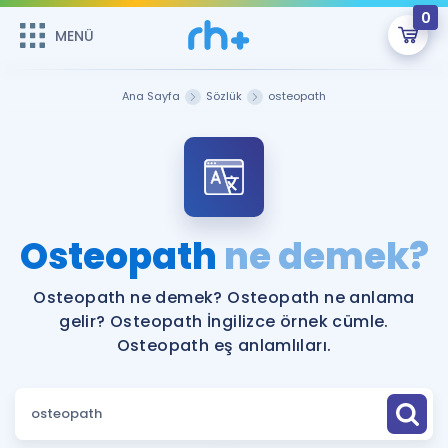
0
MENÜ
MENÜ
Üye Girişi
Ana Sayfa
Sözlük
osteopath
Online Dersler
Sepetin Şu An Boş.
Çalışma Paketleri
Remzi Hoca ile seni sınava hazırlayacak onlarca eğitim seni
bekliyor!
Kitaplar ve Kaynaklar
GİRİŞ YAP
Osteopath
ne demek?
Katılımcı Görüşleri
Şifremi Hatırlamıyorum
Osteopath ne demek? Osteopath ne anlama
gelir? Osteopath İngilizce örnek cümle.
ÜYE DEĞİLİM
Faydalı Araçlar
Osteopath eş anlamlıları.
Ücretsiz Kaynaklar
Blog
İngilizce Gramer
Hakkımızda
Kariyer
Sözlük
Soru & Cevap
İletişim