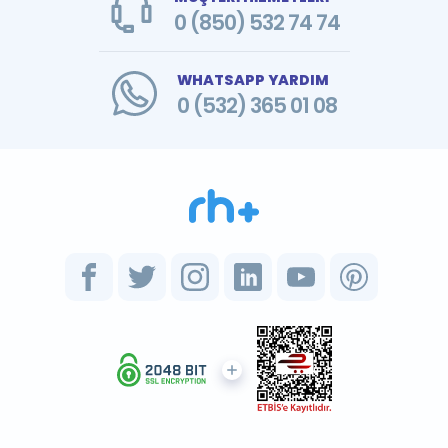
0 (850) 532 74 74
WHATSAPP YARDIM
0 (532) 365 01 08