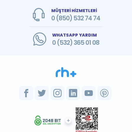
MÜŞTERİ HİZMETLERİ
0 (850) 532 74 74
WHATSAPP YARDIM
0 (532) 365 01 08