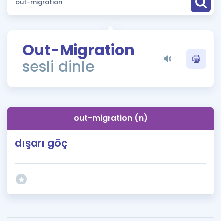
Puan Hesaplama
Rehberlik Aracı
Out-Migration
ÖSYM Sınav Takvimi
sesli dinle
Kampanyalar
Blog
out-migration (n)
İngilizce Gramer
dışarı göç