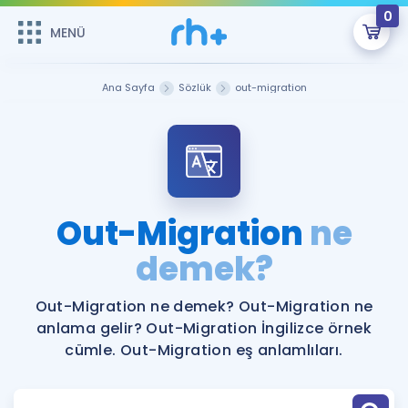
0
MENÜ
MENÜ
Üye Girişi
Ana Sayfa
Sözlük
out-migration
Online Dersler
Sepetin Şu An Boş.
Çalışma Paketleri
Remzi Hoca ile seni sınava hazırlayacak onlarca eğitim seni
bekliyor!
Kitaplar ve Kaynaklar
GİRİŞ YAP
Out-Migration
ne
Katılımcı Görüşleri
demek?
Şifremi Hatırlamıyorum
ÜYE DEĞİLİM
Faydalı Araçlar
Out-Migration ne demek? Out-Migration ne
anlama gelir? Out-Migration İngilizce örnek
Ücretsiz Kaynaklar
Blog
İngilizce Gramer
cümle. Out-Migration eş anlamlıları.
Hakkımızda
Kariyer
Sözlük
Soru & Cevap
İletişim