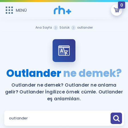
0
MENÜ
MENÜ
Üye Girişi
Ana Sayfa
Sözlük
outlander
Online Dersler
Sepetin Şu An Boş.
Çalışma Paketleri
Remzi Hoca ile seni sınava hazırlayacak onlarca eğitim seni
bekliyor!
Kitaplar ve Kaynaklar
GİRİŞ YAP
Outlander
ne demek?
Katılımcı Görüşleri
Şifremi Hatırlamıyorum
Outlander ne demek? Outlander ne anlama
gelir? Outlander İngilizce örnek cümle. Outlander
ÜYE DEĞİLİM
Faydalı Araçlar
eş anlamlıları.
Ücretsiz Kaynaklar
Blog
İngilizce Gramer
Hakkımızda
Kariyer
Sözlük
Soru & Cevap
İletişim