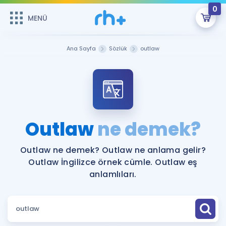
0
MENÜ
MENÜ
Üye Girişi
Ana Sayfa
Sözlük
outlaw
Online Dersler
Sepetin Şu An Boş.
Çalışma Paketleri
Remzi Hoca ile seni sınava hazırlayacak onlarca eğitim seni
bekliyor!
Kitaplar ve Kaynaklar
GİRİŞ YAP
Outlaw
ne demek?
Katılımcı Görüşleri
Şifremi Hatırlamıyorum
Outlaw ne demek? Outlaw ne anlama gelir?
Outlaw İngilizce örnek cümle. Outlaw eş
ÜYE DEĞİLİM
Faydalı Araçlar
anlamlıları.
Ücretsiz Kaynaklar
Blog
İngilizce Gramer
Hakkımızda
Kariyer
Sözlük
Soru & Cevap
İletişim