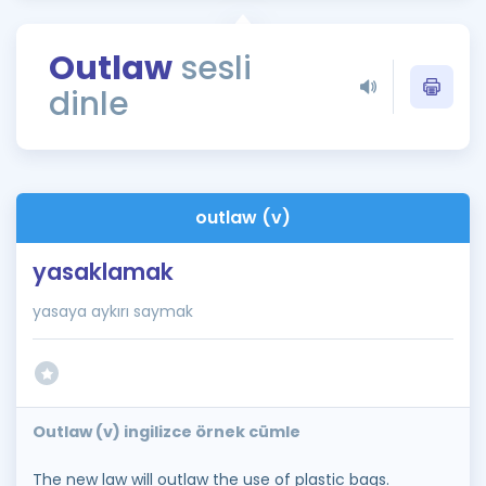
Puan Hesaplama
Outlaw
sesli
Rehberlik Aracı
dinle
ÖSYM Sınav Takvimi
Kampanyalar
Blog
outlaw (v)
İngilizce Gramer
yasaklamak
yasaya aykırı saymak
Outlaw (v) ingilizce örnek cümle
The new law will outlaw the use of plastic bags.