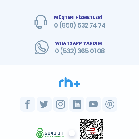
MÜŞTERİ HİZMETLERİ
0 (850) 532 74 74
WHATSAPP YARDIM
0 (532) 365 01 08