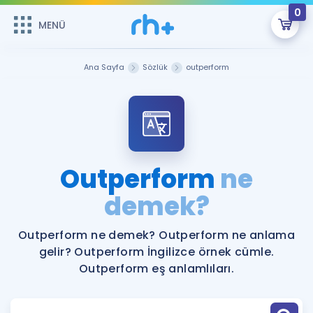
0
MENÜ
MENÜ
Üye Girişi
Ana Sayfa
Sözlük
outperform
Online Dersler
Sepetin Şu An Boş.
Çalışma Paketleri
Remzi Hoca ile seni sınava hazırlayacak onlarca eğitim seni
bekliyor!
Kitaplar ve Kaynaklar
GİRİŞ YAP
Outperform
ne
Katılımcı Görüşleri
demek?
Şifremi Hatırlamıyorum
ÜYE DEĞİLİM
Faydalı Araçlar
Outperform ne demek? Outperform ne anlama
gelir? Outperform İngilizce örnek cümle.
Ücretsiz Kaynaklar
Blog
İngilizce Gramer
Outperform eş anlamlıları.
Hakkımızda
Kariyer
Sözlük
Soru & Cevap
İletişim