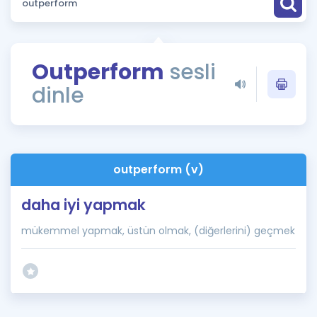
Puan Hesaplama
Rehberlik Aracı
Outperform
sesli
ÖSYM Sınav Takvimi
dinle
Kampanyalar
Blog
outperform (v)
İngilizce Gramer
daha iyi yapmak
mükemmel yapmak, üstün olmak, (diğerlerini) geçmek