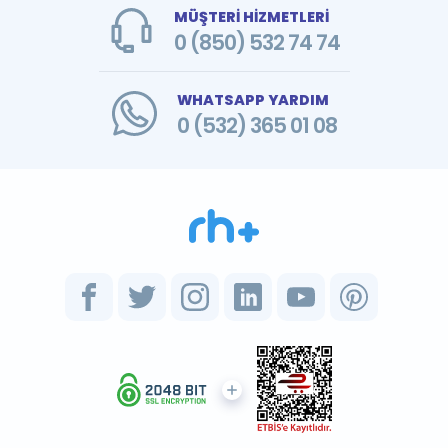
MÜŞTERİ HİZMETLERİ
0 (850) 532 74 74
WHATSAPP YARDIM
0 (532) 365 01 08