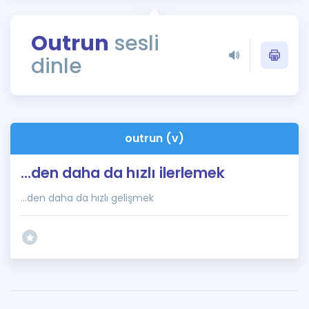
Puan Hesaplama
Outrun
sesli
Rehberlik Aracı
dinle
ÖSYM Sınav Takvimi
Kampanyalar
Blog
outrun (v)
İngilizce Gramer
...den daha da hızlı ilerlemek
...den daha da hızlı gelişmek