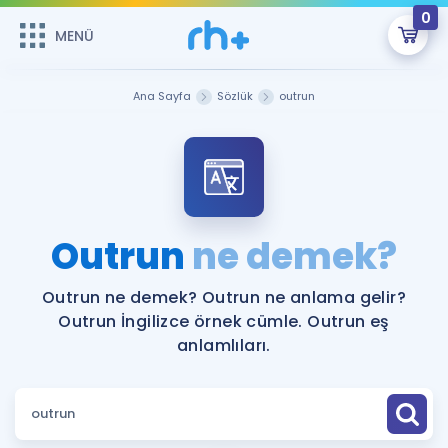
0
MENÜ
MENÜ
Üye Girişi
Ana Sayfa
Sözlük
outrun
Online Dersler
Sepetin Şu An Boş.
Çalışma Paketleri
Remzi Hoca ile seni sınava hazırlayacak onlarca eğitim seni
bekliyor!
Kitaplar ve Kaynaklar
GİRİŞ YAP
Outrun
ne demek?
Katılımcı Görüşleri
Şifremi Hatırlamıyorum
Outrun ne demek? Outrun ne anlama gelir?
Outrun İngilizce örnek cümle. Outrun eş
ÜYE DEĞİLİM
Faydalı Araçlar
anlamlıları.
Ücretsiz Kaynaklar
Blog
İngilizce Gramer
Hakkımızda
Kariyer
Sözlük
Soru & Cevap
İletişim