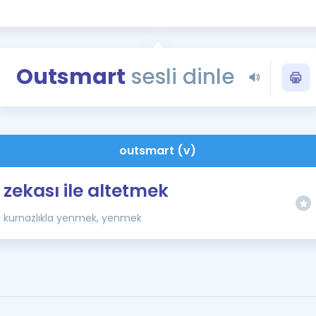
Kampanyalar
Eğitim ve Kitaplar
Blog
Outsmart
sesli dinle
YDS - YÖKDİL Tüm S
İngilizce Gram
İngilizce Gramer
outsmart (v)
zekası ile altetmek
kurnazlıkla yenmek, yenmek