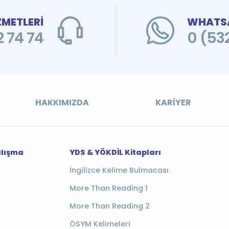
ZMETLERİ
WHATSA
 74 74
0 (53
HAKKIMIZDA
KARIYER
alışma
YDS & YÖKDİL Kitapları
İngilizce Kelime Bulmacası
More Than Reading 1
More Than Reading 2
ÖSYM Kelimeleri