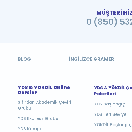
MÜŞTERİ Hİ
0 (850) 532
BLOG
İNGILIZCE GRAMER
YDS & YÖKDİL Online
YDS & YÖKDİL Ç
Dersler
Paketleri
Sıfırdan Akademik Çeviri
YDS Başlangıç
Grubu
YDS İleri Seviye
YDS Express Grubu
YÖKDİL Başlangıç
YDS Kampı