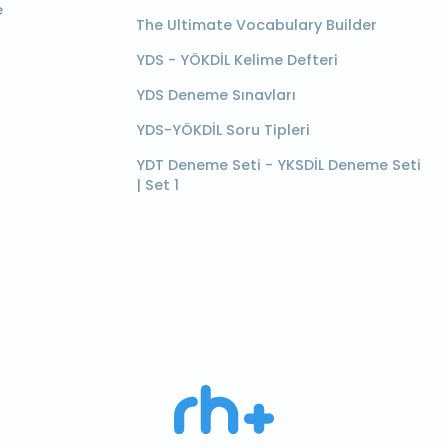
e
The Ultimate Vocabulary Builder
YDS - YÖKDİL Kelime Defteri
YDS Deneme Sınavları
YDS-YÖKDİL Soru Tipleri
YDT Deneme Seti - YKSDİL Deneme Seti
| Set 1