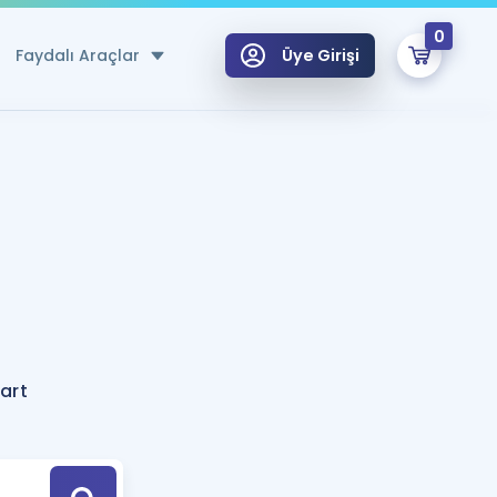
0
Faydalı Araçlar
Üye Girişi
klar
n Ücretsiz Kaynaklar
 için Özel Sözlük
Sepetin Şu An Boş.
ma
uan Hesaplama Aracı
i Hoca ile seni sınava hazırlayacak onlarca eğitim seni bekliyor!
Şifremi Hatırlamıyorum
GİRİŞ YAP
art
azırlananlar için Öneriler
kvimi
ÜYE DEĞİLİM
arı Tek Takvimde