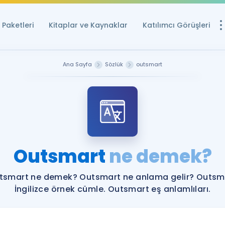
Paketleri
Kitaplar ve Kaynaklar
Katılımcı Görüşleri
Ücretsiz Kayna
Ana Sayfa
Sözlük
outsmart
YDS ve YÖKDİL içi
Sözlük
İngilizce Sınavları
Puan Hesapla
Outsmart
ne demek?
YDS ve YÖKDİL P
Remz
Rehberlik Aracı
tsmart ne demek? Outsmart ne anlama gelir? Outsm
YDS ve YÖKDİL'e H
İngilizce örnek cümle. Outsmart eş anlamlıları.
ÖSYM Sınav Ta
Tüm ÖSYM Sınavl