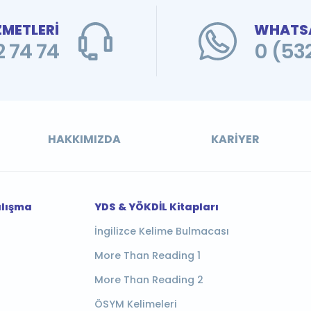
ZMETLERİ
WHATSA
 74 74
0 (53
HAKKIMIZDA
KARIYER
alışma
YDS & YÖKDİL Kitapları
İngilizce Kelime Bulmacası
More Than Reading 1
More Than Reading 2
ÖSYM Kelimeleri