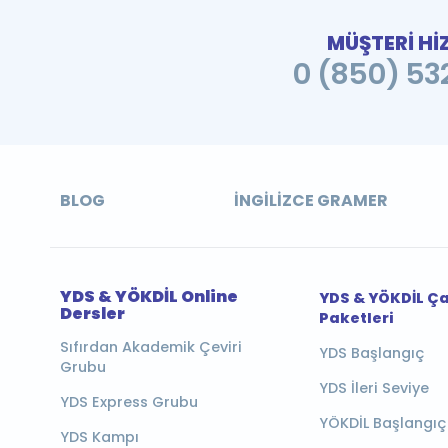
MÜŞTERİ Hİ
0 (850) 532
BLOG
İNGILIZCE GRAMER
YDS & YÖKDİL Online
YDS & YÖKDİL Ç
Dersler
Paketleri
Sıfırdan Akademik Çeviri
YDS Başlangıç
Grubu
YDS İleri Seviye
YDS Express Grubu
YÖKDİL Başlangıç
YDS Kampı