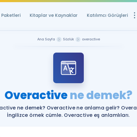
Paketleri
Kitaplar ve Kaynaklar
Katılımcı Görüşleri
Ücretsiz Kayna
Ana Sayfa
Sözlük
overactive
YDS ve YÖKDİL içi
Sözlük
İngilizce Sınavları
Puan Hesapla
Overactive
ne demek?
YDS ve YÖKDİL P
Remz
Rehberlik Aracı
active ne demek? Overactive ne anlama gelir? Overa
YDS ve YÖKDİL'e H
İngilizce örnek cümle. Overactive eş anlamlıları.
ÖSYM Sınav Ta
Tüm ÖSYM Sınavl