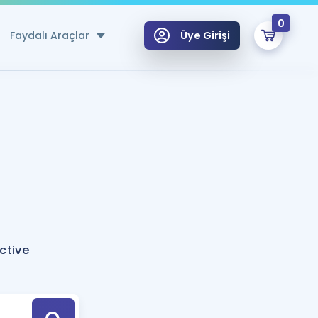
0
Faydalı Araçlar
Üye Girişi
klar
n Ücretsiz Kaynaklar
 için Özel Sözlük
Sepetin Şu An Boş.
ma
uan Hesaplama Aracı
i Hoca ile seni sınava hazırlayacak onlarca eğitim seni bekliyor!
Şifremi Hatırlamıyorum
GİRİŞ YAP
ctive
azırlananlar için Öneriler
kvimi
ÜYE DEĞİLİM
arı Tek Takvimde