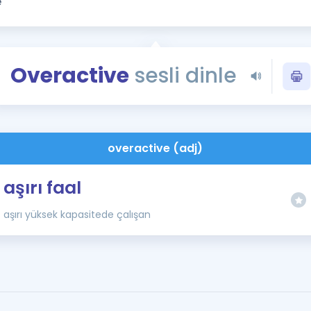
Kampanyalar
Eğitim ve Kitaplar
Blog
Overactive
sesli dinle
YDS - YÖKDİL Tüm S
İngilizce Gram
İngilizce Gramer
overactive (adj)
aşırı faal
aşırı yüksek kapasitede çalışan