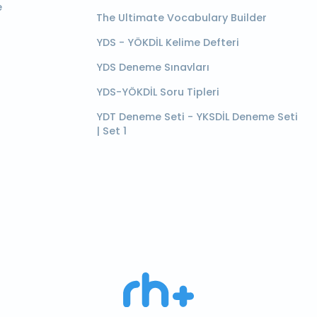
e
The Ultimate Vocabulary Builder
YDS - YÖKDİL Kelime Defteri
YDS Deneme Sınavları
YDS-YÖKDİL Soru Tipleri
YDT Deneme Seti - YKSDİL Deneme Seti
| Set 1