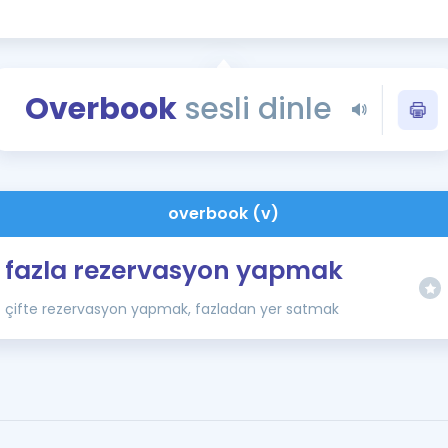
Kampanyalar
Eğitim ve Kitaplar
Blog
Overbook
sesli dinle
YDS - YÖKDİL Tüm S
İngilizce Gram
İngilizce Gramer
overbook (v)
fazla rezervasyon yapmak
çifte rezervasyon yapmak, fazladan yer satmak