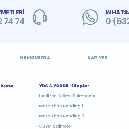
ZMETLERİ
WHATSA
 74 74
0 (53
HAKKIMIZDA
KARIYER
alışma
YDS & YÖKDİL Kitapları
İngilizce Kelime Bulmacası
More Than Reading 1
More Than Reading 2
ÖSYM Kelimeleri