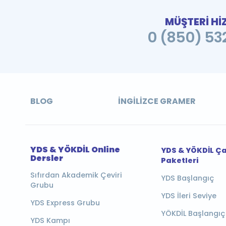
MÜŞTERİ Hİ
0 (850) 532
BLOG
İNGILIZCE GRAMER
YDS & YÖKDİL Online
YDS & YÖKDİL Ç
Dersler
Paketleri
Sıfırdan Akademik Çeviri
YDS Başlangıç
Grubu
YDS İleri Seviye
YDS Express Grubu
YÖKDİL Başlangıç
YDS Kampı