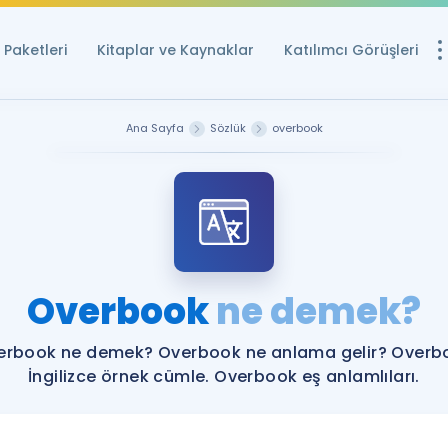
Paketleri
Kitaplar ve Kaynaklar
Katılımcı Görüşleri
Ücretsiz Kayna
Ana Sayfa
Sözlük
overbook
YDS ve YÖKDİL içi
Sözlük
İngilizce Sınavları
Puan Hesapla
Overbook
ne demek?
YDS ve YÖKDİL P
Remz
Rehberlik Aracı
erbook ne demek? Overbook ne anlama gelir? Overb
YDS ve YÖKDİL'e H
İngilizce örnek cümle. Overbook eş anlamlıları.
ÖSYM Sınav Ta
Tüm ÖSYM Sınavl