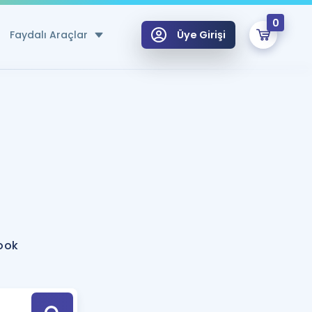
0
Faydalı Araçlar
Üye Girişi
klar
n Ücretsiz Kaynaklar
 için Özel Sözlük
Sepetin Şu An Boş.
ma
uan Hesaplama Aracı
i Hoca ile seni sınava hazırlayacak onlarca eğitim seni bekliyor!
Şifremi Hatırlamıyorum
GİRİŞ YAP
ook
azırlananlar için Öneriler
kvimi
ÜYE DEĞİLİM
arı Tek Takvimde