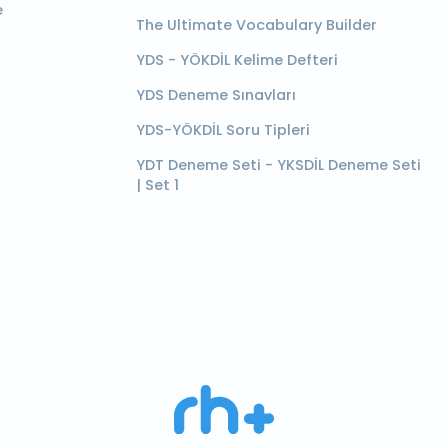
e
The Ultimate Vocabulary Builder
YDS - YÖKDİL Kelime Defteri
YDS Deneme Sınavları
YDS-YÖKDİL Soru Tipleri
YDT Deneme Seti - YKSDİL Deneme Seti
| Set 1