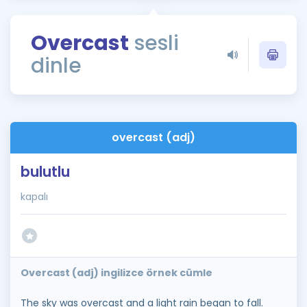
Puan Hesaplama
Overcast
sesli
Rehberlik Aracı
dinle
ÖSYM Sınav Takvimi
Kampanyalar
Blog
overcast (adj)
İngilizce Gramer
bulutlu
kapalı
Overcast (adj) ingilizce örnek cümle
The sky was overcast and a light rain began to fall.