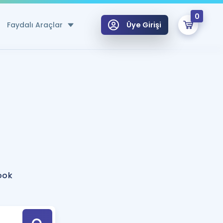
0
Faydalı Araçlar
Üye Girişi
klar
n Ücretsiz Kaynaklar
 için Özel Sözlük
Sepetin Şu An Boş.
ma
uan Hesaplama Aracı
i Hoca ile seni sınava hazırlayacak onlarca eğitim seni bekliyor!
Şifremi Hatırlamıyorum
GİRİŞ YAP
ook
azırlananlar için Öneriler
kvimi
ÜYE DEĞİLİM
arı Tek Takvimde