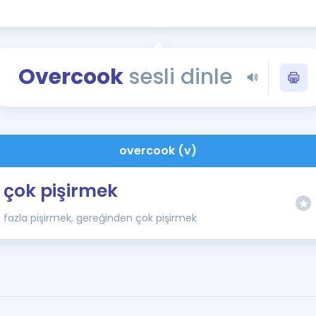
Kampanyalar
Eğitim ve Kitaplar
Blog
Overcook
sesli dinle
YDS - YÖKDİL Tüm S
İngilizce Gram
İngilizce Gramer
overcook (v)
çok pişirmek
fazla pişirmek, gereğinden çok pişirmek