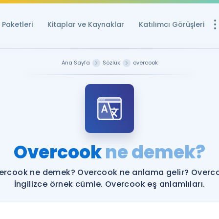
Paketleri
Kitaplar ve Kaynaklar
Katılımcı Görüşleri
Ücretsiz Kayna
Ana Sayfa
Sözlük
overcook
YDS ve YÖKDİL içi
Sözlük
İngilizce Sınavları
Puan Hesapla
Overcook
ne demek?
YDS ve YÖKDİL P
Remz
Rehberlik Aracı
ercook ne demek? Overcook ne anlama gelir? Overc
YDS ve YÖKDİL'e H
İngilizce örnek cümle. Overcook eş anlamlıları.
ÖSYM Sınav Ta
Tüm ÖSYM Sınavl