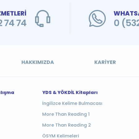
ZMETLERİ
WHATSA
 74 74
0 (53
HAKKIMIZDA
KARIYER
alışma
YDS & YÖKDİL Kitapları
İngilizce Kelime Bulmacası
More Than Reading 1
More Than Reading 2
ÖSYM Kelimeleri