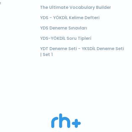
e
The Ultimate Vocabulary Builder
YDS - YÖKDİL Kelime Defteri
YDS Deneme Sınavları
YDS-YÖKDİL Soru Tipleri
YDT Deneme Seti - YKSDİL Deneme Seti
| Set 1