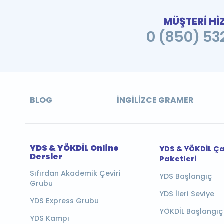
MÜŞTERİ Hİ
0 (850) 532
BLOG
İNGILIZCE GRAMER
YDS & YÖKDİL Online
YDS & YÖKDİL Ç
Dersler
Paketleri
Sıfırdan Akademik Çeviri
YDS Başlangıç
Grubu
YDS İleri Seviye
YDS Express Grubu
YÖKDİL Başlangıç
YDS Kampı