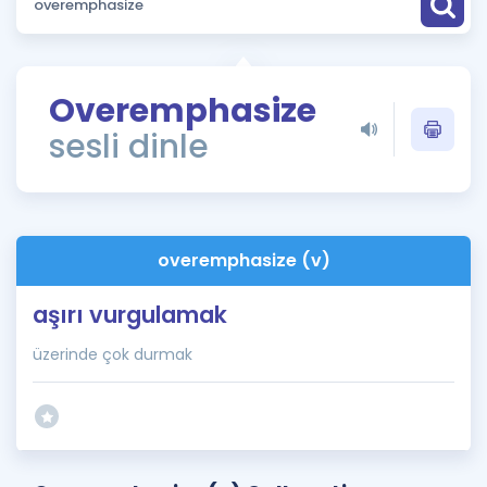
Puan Hesaplama
Rehberlik Aracı
Overemphasize
ÖSYM Sınav Takvimi
sesli dinle
Kampanyalar
Blog
overemphasize (v)
İngilizce Gramer
aşırı vurgulamak
üzerinde çok durmak