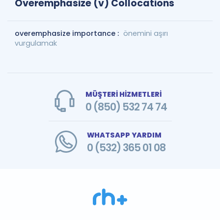
Overemphasize (v) Collocations
overemphasize importance :
önemini aşırı
vurgulamak
MÜŞTERİ HİZMETLERİ
0 (850) 532 74 74
WHATSAPP YARDIM
0 (532) 365 01 08