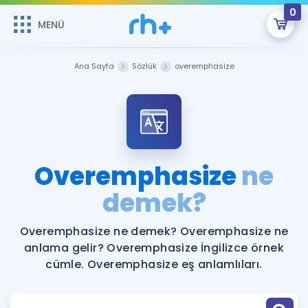
0
MENÜ
MENÜ
Üye Girişi
Ana Sayfa
Sözlük
overemphasize
Online Dersler
Sepetin Şu An Boş.
Çalışma Paketleri
Remzi Hoca ile seni sınava hazırlayacak onlarca eğitim seni
bekliyor!
Kitaplar ve Kaynaklar
GİRİŞ YAP
Overemphasize
ne
Katılımcı Görüşleri
demek?
Şifremi Hatırlamıyorum
ÜYE DEĞİLİM
Faydalı Araçlar
Overemphasize ne demek? Overemphasize ne
anlama gelir? Overemphasize İngilizce örnek
Ücretsiz Kaynaklar
Blog
İngilizce Gramer
cümle. Overemphasize eş anlamlıları.
Hakkımızda
Kariyer
Sözlük
Soru & Cevap
İletişim