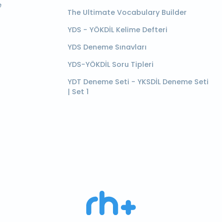
e
The Ultimate Vocabulary Builder
YDS - YÖKDİL Kelime Defteri
YDS Deneme Sınavları
YDS-YÖKDİL Soru Tipleri
YDT Deneme Seti - YKSDİL Deneme Seti
| Set 1