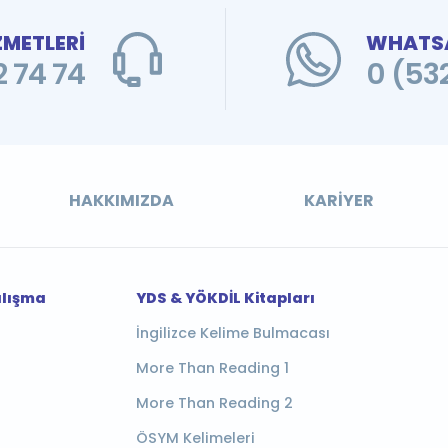
ZMETLERİ
WHATSA
 74 74
0 (53
HAKKIMIZDA
KARIYER
alışma
YDS & YÖKDİL Kitapları
İngilizce Kelime Bulmacası
More Than Reading 1
More Than Reading 2
ÖSYM Kelimeleri