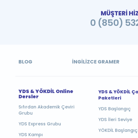
MÜŞTERİ Hİ
0 (850) 532
BLOG
İNGILIZCE GRAMER
YDS & YÖKDİL Online
YDS & YÖKDİL Ç
Dersler
Paketleri
Sıfırdan Akademik Çeviri
YDS Başlangıç
Grubu
YDS İleri Seviye
YDS Express Grubu
YÖKDİL Başlangıç
YDS Kampı