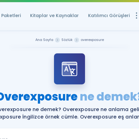
Paketleri
Kitaplar ve Kaynaklar
Katılımcı Görüşleri
Ücretsiz Kayna
Ana Sayfa
Sözlük
overexposure
YDS ve YÖKDİL içi
Sözlük
İngilizce Sınavları
Puan Hesapla
Overexposure
ne demek
YDS ve YÖKDİL P
Remz
Rehberlik Aracı
verexposure ne demek? Overexposure ne anlama geli
YDS ve YÖKDİL'e H
xposure İngilizce örnek cümle. Overexposure eş anlaml
ÖSYM Sınav Ta
Tüm ÖSYM Sınavl