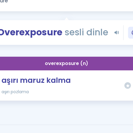
Kampanyalar
Eğitim ve Kitaplar
Blog
Overexposure
sesli dinle
YDS - YÖKDİL Tüm S
İngilizce Gram
İngilizce Gramer
overexposure (n)
aşırı maruz kalma
aşırı pozlama