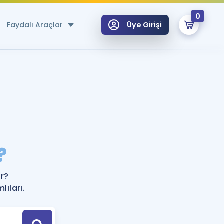
0
Faydalı Araçlar
Üye Girişi
klar
n Ücretsiz Kaynaklar
 için Özel Sözlük
Sepetin Şu An Boş.
ma
?
uan Hesaplama Aracı
i Hoca ile seni sınava hazırlayacak onlarca eğitim seni bekliyor!
Şifremi Hatırlamıyorum
GİRİŞ YAP
r?
azırlananlar için Öneriler
ıları.
kvimi
ÜYE DEĞİLİM
arı Tek Takvimde