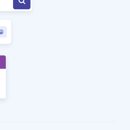
a Özel Fırsatlar
ınavlarla İlgili Haberler
er
 ve Konu Anlatımı