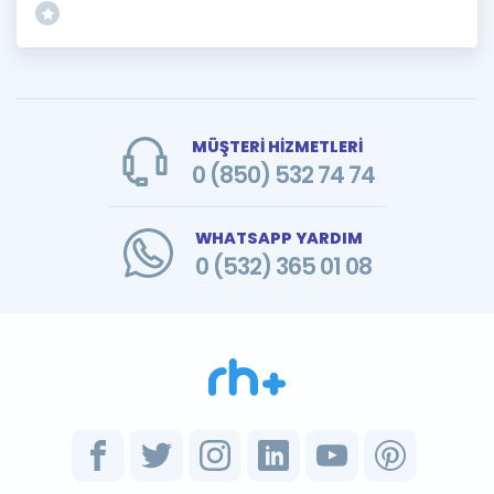
MÜŞTERİ HİZMETLERİ
0 (850) 532 74 74
WHATSAPP YARDIM
0 (532) 365 01 08