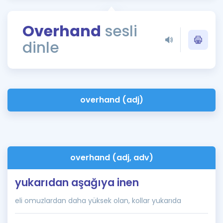
Puan Hesaplama
Overhand
sesli
Rehberlik Aracı
dinle
ÖSYM Sınav Takvimi
Kampanyalar
Blog
overhand (adj)
İngilizce Gramer
overhand (adj, adv)
yukarıdan aşağıya inen
eli omuzlardan daha yüksek olan, kollar yukarıda