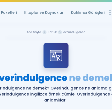
Paketleri
Kitaplar ve Kaynaklar
Katılımcı Görüşleri
Ücretsiz Kayna
Ana Sayfa
Sözlük
overindulgence
YDS ve YÖKDİL içi
Sözlük
İngilizce Sınavları
Puan Hesapla
verindulgence
ne deme
YDS ve YÖKDİL P
Remz
Rehberlik Aracı
rindulgence ne demek? Overindulgence ne anlama ge
YDS ve YÖKDİL'e H
verindulgence İngilizce örnek cümle. Overindulgence 
anlamlıları.
ÖSYM Sınav Ta
Tüm ÖSYM Sınavl