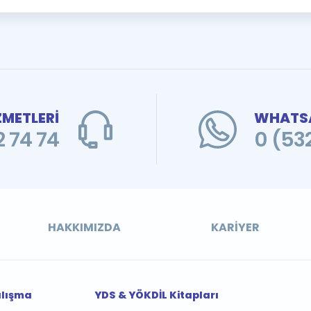
ZMETLERİ
WHATSA
 74 74
0 (53
HAKKIMIZDA
KARIYER
alışma
YDS & YÖKDİL Kitapları