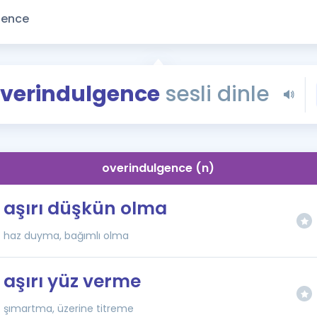
Kampanyalar
Eğitim ve Kitaplar
Blog
YDS - YÖKDİL Tüm S
verindulgence
sesli dinle
İngilizce Gram
İngilizce Gramer
overindulgence (n)
aşırı düşkün olma
haz duyma, bağımlı olma
aşırı yüz verme
şımartma, üzerine titreme