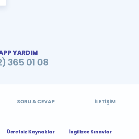
PP YARDIM
2) 365 01 08
SORU & CEVAP
İLETIŞIM
Ücretsiz Kaynaklar
İngilizce Sınavlar