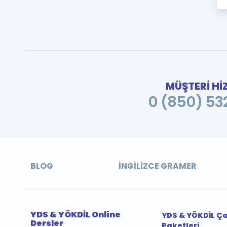
MÜŞTERİ Hİ
0 (850) 532
BLOG
İNGILIZCE GRAMER
YDS & YÖKDİL Online
YDS & YÖKDİL Ç
Dersler
Paketleri