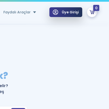
0
Faydalı Araçlar
Üye Girişi
klar
n Ücretsiz Kaynaklar
 için Özel Sözlük
Sepetin Şu An Boş.
ma
k?
uan Hesaplama Aracı
i Hoca ile seni sınava hazırlayacak onlarca eğitim seni bekliyor!
Şifremi Hatırlamıyorum
GİRİŞ YAP
lir?
azırlananlar için Öneriler
eş
kvimi
ÜYE DEĞİLİM
arı Tek Takvimde