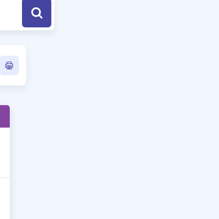
a Özel Fırsatlar
ınavlarla İlgili Haberler
er
 ve Konu Anlatımı