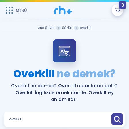
0
MENÜ
MENÜ
Üye Girişi
Ana Sayfa
Sözlük
overkill
Online Dersler
Sepetin Şu An Boş.
Çalışma Paketleri
Remzi Hoca ile seni sınava hazırlayacak onlarca eğitim seni
bekliyor!
Kitaplar ve Kaynaklar
GİRİŞ YAP
Overkill
ne demek?
Katılımcı Görüşleri
Şifremi Hatırlamıyorum
Overkill ne demek? Overkill ne anlama gelir?
Overkill İngilizce örnek cümle. Overkill eş
ÜYE DEĞİLİM
Faydalı Araçlar
anlamlıları.
Ücretsiz Kaynaklar
Blog
İngilizce Gramer
Hakkımızda
Kariyer
Sözlük
Soru & Cevap
İletişim