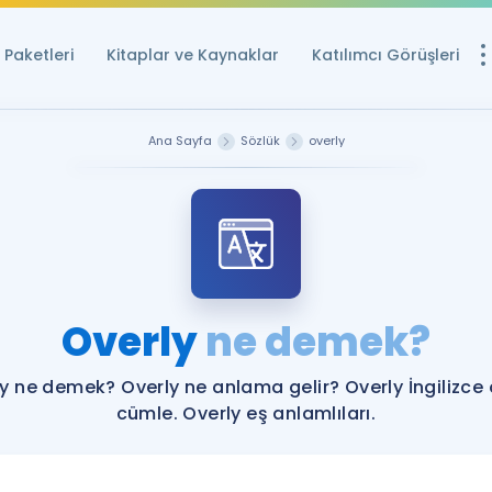
Paketleri
Kitaplar ve Kaynaklar
Katılımcı Görüşleri
Ücretsiz Kayna
Ana Sayfa
Sözlük
overly
YDS ve YÖKDİL içi
Sözlük
İngilizce Sınavları
Puan Hesapla
Overly
ne demek?
YDS ve YÖKDİL P
Remz
Rehberlik Aracı
y ne demek? Overly ne anlama gelir? Overly İngilizce
YDS ve YÖKDİL'e H
cümle. Overly eş anlamlıları.
ÖSYM Sınav Ta
Tüm ÖSYM Sınavl