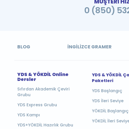
MÜŞTERİ Hİ
0 (850) 532
BLOG
İNGILIZCE GRAMER
YDS & YÖKDİL Online
YDS & YÖKDİL Ç
Dersler
Paketleri
Sıfırdan Akademik Çeviri
YDS Başlangıç
Grubu
YDS İleri Seviye
YDS Express Grubu
YÖKDİL Başlangıç
YDS Kampı
YÖKDİL İleri Seviy
YDS+YÖKDİL Hazırlık Grubu