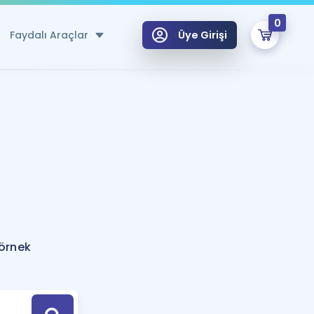
0
Faydalı Araçlar
Üye Girişi
klar
n Ücretsiz Kaynaklar
 için Özel Sözlük
Sepetin Şu An Boş.
ma
uan Hesaplama Aracı
i Hoca ile seni sınava hazırlayacak onlarca eğitim seni bekliyor!
Şifremi Hatırlamıyorum
GİRİŞ YAP
 örnek
azırlananlar için Öneriler
kvimi
ÜYE DEĞİLİM
arı Tek Takvimde