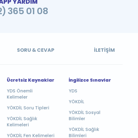
PP YARDIM
2) 365 01 08
SORU & CEVAP
İLETIŞIM
Ücretsiz Kaynaklar
İngilizce Sınavlar
YDS Önemli
YDS
Kelimeler
YÖKDİL
YÖKDİL Soru Tipleri
YÖKDİL Sosyal
YÖKDİL Sağlık
Bilimler
Kelimeleri
YÖKDİL Sağlık
YÖKDİL Fen Kelimeleri
Bilimleri