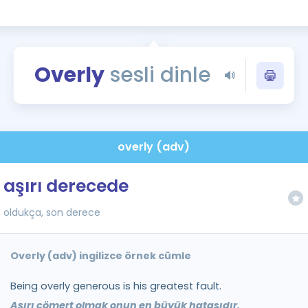
Kampanyalar
Eğitim ve Kitaplar
Blog
Overly
sesli dinle
YDS - YÖKDİL Tüm S
İngilizce Gram
İngilizce Gramer
overly (adv)
aşırı derecede
oldukça, son derece
Overly (adv) ingilizce örnek cümle
Being overly generous is his greatest fault.
Aşırı cömert olmak onun en büyük hatasıdır.