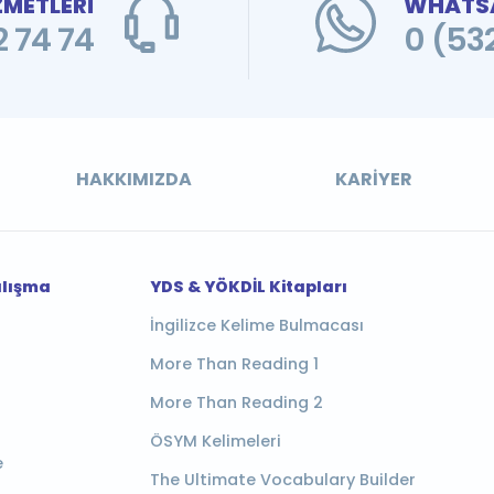
ZMETLERİ
WHATSA
 74 74
0 (53
HAKKIMIZDA
KARIYER
alışma
YDS & YÖKDİL Kitapları
İngilizce Kelime Bulmacası
More Than Reading 1
More Than Reading 2
ÖSYM Kelimeleri
e
The Ultimate Vocabulary Builder