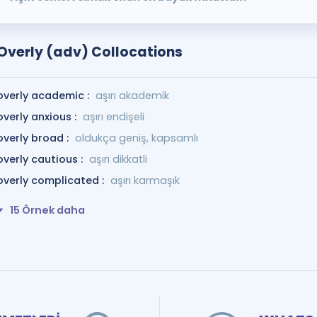
Overly (adv) Collocations
overly academic :
aşırı akademik
overly anxious :
aşırı endişeli
overly broad :
oldukça geniş, kapsamlı
overly cautious :
aşırı dikkatli
overly complicated :
aşırı karmaşık
15 Örnek daha