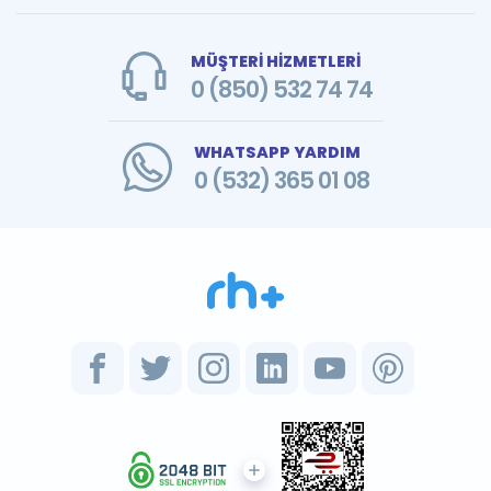
MÜŞTERİ HİZMETLERİ
0 (850) 532 74 74
WHATSAPP YARDIM
0 (532) 365 01 08