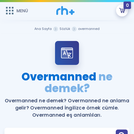
0
MENÜ
MENÜ
Üye Girişi
Ana Sayfa
Sözlük
overmanned
Online Dersler
Sepetin Şu An Boş.
Çalışma Paketleri
Remzi Hoca ile seni sınava hazırlayacak onlarca eğitim seni
bekliyor!
Kitaplar ve Kaynaklar
GİRİŞ YAP
Overmanned
ne
Katılımcı Görüşleri
demek?
Şifremi Hatırlamıyorum
ÜYE DEĞİLİM
Faydalı Araçlar
Overmanned ne demek? Overmanned ne anlama
gelir? Overmanned İngilizce örnek cümle.
Ücretsiz Kaynaklar
Blog
İngilizce Gramer
Overmanned eş anlamlıları.
Hakkımızda
Kariyer
Sözlük
Soru & Cevap
İletişim