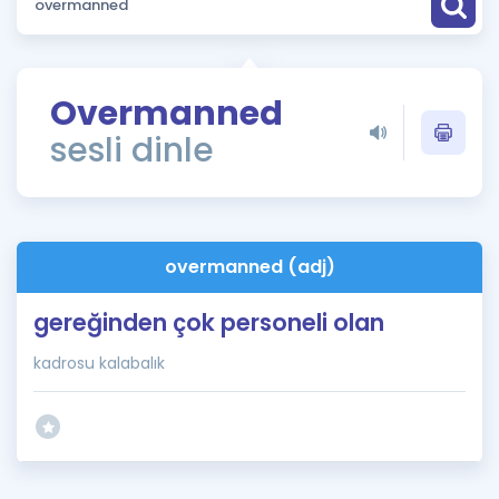
Puan Hesaplama
Rehberlik Aracı
Overmanned
ÖSYM Sınav Takvimi
sesli dinle
Kampanyalar
Blog
overmanned (adj)
İngilizce Gramer
gereğinden çok personeli olan
kadrosu kalabalık