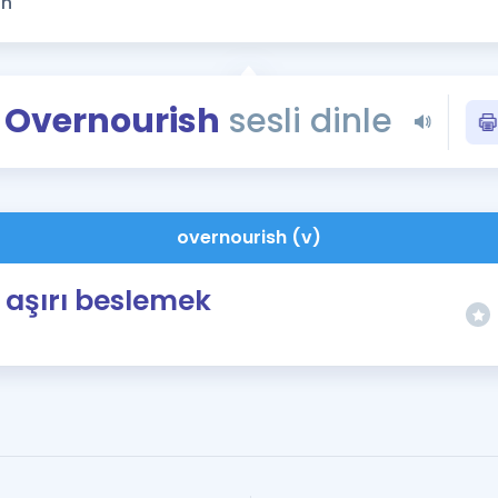
Kampanyalar
Eğitim ve Kitaplar
Blog
Overnourish
sesli dinle
YDS - YÖKDİL Tüm S
İngilizce Gram
İngilizce Gramer
overnourish (v)
aşırı beslemek