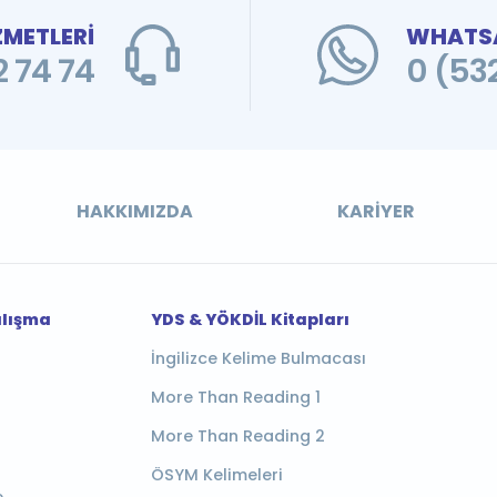
ZMETLERİ
WHATSA
 74 74
0 (53
HAKKIMIZDA
KARIYER
alışma
YDS & YÖKDİL Kitapları
İngilizce Kelime Bulmacası
More Than Reading 1
More Than Reading 2
ÖSYM Kelimeleri