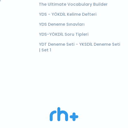
e
The Ultimate Vocabulary Builder
YDS - YÖKDİL Kelime Defteri
YDS Deneme Sınavları
YDS-YÖKDİL Soru Tipleri
YDT Deneme Seti - YKSDİL Deneme Seti
| Set 1