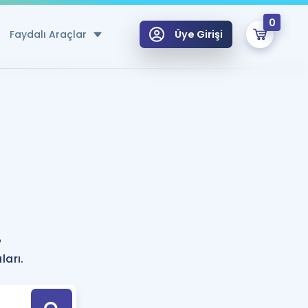
0
Faydalı Araçlar
Üye Girişi
klar
n Ücretsiz Kaynaklar
 için Özel Sözlük
Sepetin Şu An Boş.
ma
uan Hesaplama Aracı
i Hoca ile seni sınava hazırlayacak onlarca eğitim seni bekliyor!
Şifremi Hatırlamıyorum
GİRİŞ YAP
?
azırlananlar için Öneriler
ları.
kvimi
ÜYE DEĞİLİM
arı Tek Takvimde