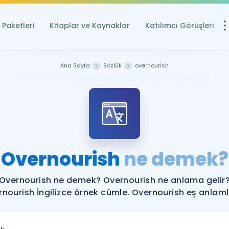
Paketleri
Kitaplar ve Kaynaklar
Katılımcı Görüşleri
Ücretsiz Kayna
Ana Sayfa
Sözlük
overnourish
YDS ve YÖKDİL içi
Sözlük
İngilizce Sınavları
Puan Hesapla
Overnourish
ne demek?
YDS ve YÖKDİL P
Remz
Rehberlik Aracı
Overnourish ne demek? Overnourish ne anlama gelir
YDS ve YÖKDİL'e H
nourish İngilizce örnek cümle. Overnourish eş anlamlı
ÖSYM Sınav Ta
Tüm ÖSYM Sınavl