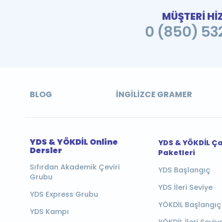
MÜŞTERİ Hİ
0 (850) 532
BLOG
İNGILIZCE GRAMER
YDS & YÖKDİL Online
YDS & YÖKDİL Ç
Dersler
Paketleri
Sıfırdan Akademik Çeviri
YDS Başlangıç
Grubu
YDS İleri Seviye
YDS Express Grubu
YÖKDİL Başlangıç
YDS Kampı