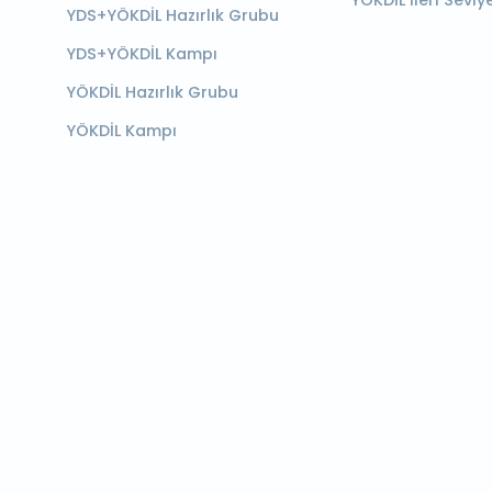
YÖKDİL İleri Seviy
YDS+YÖKDİL Hazırlık Grubu
YDS+YÖKDİL Kampı
YÖKDİL Hazırlık Grubu
YÖKDİL Kampı