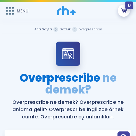
0
MENÜ
MENÜ
Üye Girişi
Ana Sayfa
Sözlük
overprescribe
Online Dersler
Sepetin Şu An Boş.
Çalışma Paketleri
Remzi Hoca ile seni sınava hazırlayacak onlarca eğitim seni
bekliyor!
Kitaplar ve Kaynaklar
GİRİŞ YAP
Overprescribe
ne
Katılımcı Görüşleri
demek?
Şifremi Hatırlamıyorum
ÜYE DEĞİLİM
Faydalı Araçlar
Overprescribe ne demek? Overprescribe ne
anlama gelir? Overprescribe İngilizce örnek
Ücretsiz Kaynaklar
Blog
İngilizce Gramer
cümle. Overprescribe eş anlamlıları.
Hakkımızda
Kariyer
Sözlük
Soru & Cevap
İletişim