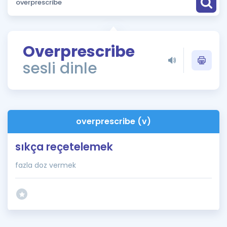
Puan Hesaplama
Rehberlik Aracı
Overprescribe
ÖSYM Sınav Takvimi
sesli dinle
Kampanyalar
Blog
overprescribe (v)
İngilizce Gramer
sıkça reçetelemek
fazla doz vermek