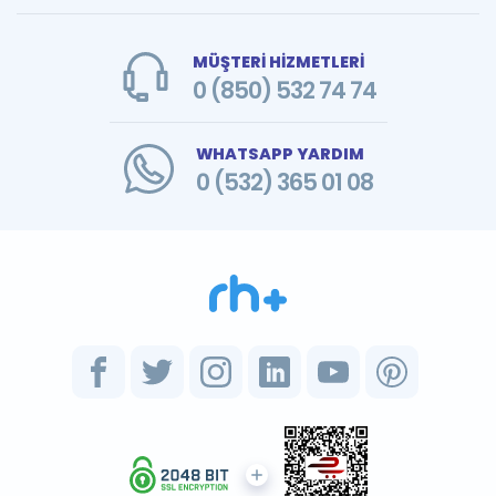
MÜŞTERİ HİZMETLERİ
0 (850) 532 74 74
WHATSAPP YARDIM
0 (532) 365 01 08