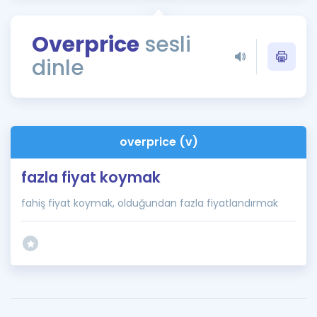
Puan Hesaplama
Overprice
sesli
Rehberlik Aracı
dinle
ÖSYM Sınav Takvimi
Kampanyalar
Blog
overprice (v)
İngilizce Gramer
fazla fiyat koymak
fahiş fiyat koymak, olduğundan fazla fiyatlandırmak