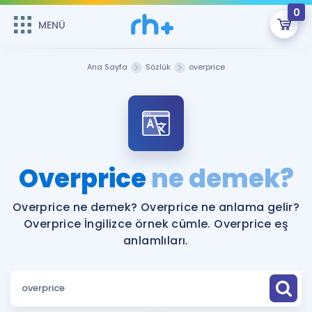
0
MENÜ
MENÜ
Üye Girişi
Ana Sayfa
Sözlük
overprice
Online Dersler
Sepetin Şu An Boş.
Çalışma Paketleri
Remzi Hoca ile seni sınava hazırlayacak onlarca eğitim seni
bekliyor!
Kitaplar ve Kaynaklar
GİRİŞ YAP
Overprice
ne demek?
Katılımcı Görüşleri
Şifremi Hatırlamıyorum
Overprice ne demek? Overprice ne anlama gelir?
Overprice İngilizce örnek cümle. Overprice eş
ÜYE DEĞİLİM
Faydalı Araçlar
anlamlıları.
Ücretsiz Kaynaklar
Blog
İngilizce Gramer
Hakkımızda
Kariyer
Sözlük
Soru & Cevap
İletişim