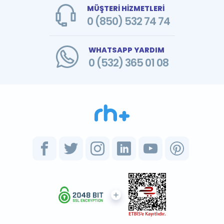
MÜŞTERİ HİZMETLERİ
0 (850) 532 74 74
WHATSAPP YARDIM
0 (532) 365 01 08