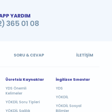
PP YARDIM
2) 365 01 08
SORU & CEVAP
İLETIŞIM
Ücretsiz Kaynaklar
İngilizce Sınavlar
YDS Önemli
YDS
Kelimeler
YÖKDİL
YÖKDİL Soru Tipleri
YÖKDİL Sosyal
YÖKDİL Sağlık
Bilimler