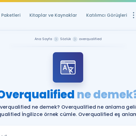
Paketleri
Kitaplar ve Kaynaklar
Katılımcı Görüşleri
Ücretsiz Kayna
Ana Sayfa
Sözlük
overqualified
YDS ve YÖKDİL içi
Sözlük
İngilizce Sınavları
Puan Hesapla
Overqualified
ne demek
YDS ve YÖKDİL P
Remz
Rehberlik Aracı
verqualified ne demek? Overqualified ne anlama geli
YDS ve YÖKDİL'e H
ualified İngilizce örnek cümle. Overqualified eş anlaml
ÖSYM Sınav Ta
Tüm ÖSYM Sınavl