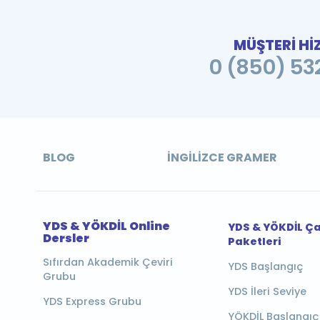
MÜŞTERİ Hİ
0 (850) 532
BLOG
İNGILIZCE GRAMER
YDS & YÖKDİL Online
YDS & YÖKDİL Ç
Dersler
Paketleri
Sıfırdan Akademik Çeviri
YDS Başlangıç
Grubu
YDS İleri Seviye
YDS Express Grubu
YÖKDİL Başlangıç