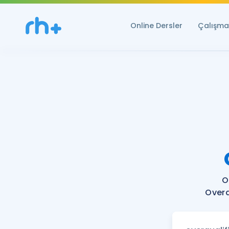
Online Dersler
Çalışma 
O
Overq