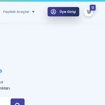
0
Faydalı Araçlar
Üye Girişi
klar
n Ücretsiz Kaynaklar
 için Özel Sözlük
Sepetin Şu An Boş.
ma
?
uan Hesaplama Aracı
i Hoca ile seni sınava hazırlayacak onlarca eğitim seni bekliyor!
Şifremi Hatırlamıyorum
GİRİŞ YAP
r?
azırlananlar için Öneriler
ıları.
kvimi
ÜYE DEĞİLİM
arı Tek Takvimde