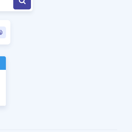
a Özel Fırsatlar
ınavlarla İlgili Haberler
er
 ve Konu Anlatımı