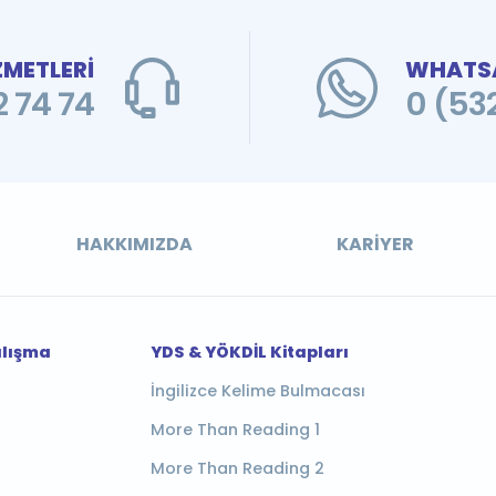
ZMETLERİ
WHATSA
 74 74
0 (53
HAKKIMIZDA
KARIYER
alışma
YDS & YÖKDİL Kitapları
İngilizce Kelime Bulmacası
More Than Reading 1
More Than Reading 2