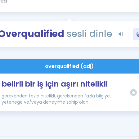
Kampanyalar
Eğitim ve Kitaplar
Blog
Overqualified
sesli dinle
YDS - YÖKDİL Tüm S
İngilizce Gram
İngilizce Gramer
overqualified (adj)
belirli bir iş için aşırı nitelikli
gerekenden fazla nitelikli, gerekenden fazla bilgiye,
yeteneğe ve/veya deneyime sahip olan