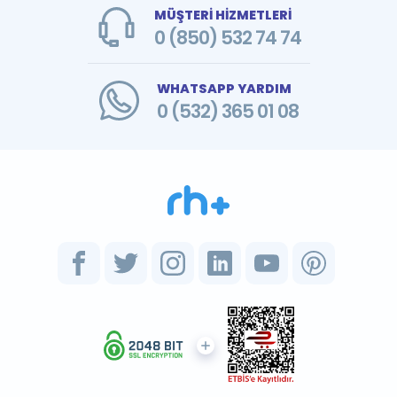
MÜŞTERİ HİZMETLERİ
0 (850) 532 74 74
WHATSAPP YARDIM
0 (532) 365 01 08