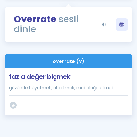
Puan Hesaplama
Overrate
sesli
Rehberlik Aracı
dinle
ÖSYM Sınav Takvimi
Kampanyalar
Blog
overrate (v)
İngilizce Gramer
fazla değer biçmek
gözünde büyütmek, abartmak, mübalağa etmek