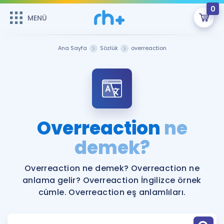
0
MENÜ
MENÜ
Üye Girişi
Ana Sayfa
Sözlük
overreaction
Online Dersler
Sepetin Şu An Boş.
Çalışma Paketleri
Remzi Hoca ile seni sınava hazırlayacak onlarca eğitim seni
bekliyor!
Kitaplar ve Kaynaklar
GİRİŞ YAP
Overreaction
ne
Katılımcı Görüşleri
demek?
Şifremi Hatırlamıyorum
ÜYE DEĞİLİM
Faydalı Araçlar
Overreaction ne demek? Overreaction ne
anlama gelir? Overreaction İngilizce örnek
Ücretsiz Kaynaklar
Blog
İngilizce Gramer
cümle. Overreaction eş anlamlıları.
Hakkımızda
Kariyer
Sözlük
Soru & Cevap
İletişim