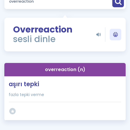
Puan Hesaplama
Rehberlik Aracı
Overreaction
ÖSYM Sınav Takvimi
sesli dinle
Kampanyalar
Blog
overreaction (n)
İngilizce Gramer
aşırı tepki
fazla tepki verme