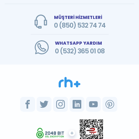
MÜŞTERİ HİZMETLERİ
0 (850) 532 74 74
WHATSAPP YARDIM
0 (532) 365 01 08