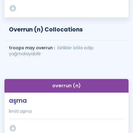
Overrun (n) Collocations
troops may overrun :
birlikler istila edip
yağmalayabilir
overrun (n)
aşma
limiti aşma