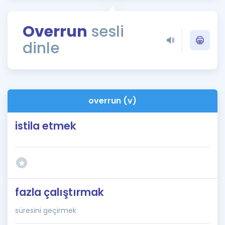
Puan Hesaplama
Overrun
sesli
Rehberlik Aracı
dinle
ÖSYM Sınav Takvimi
Kampanyalar
Blog
overrun (v)
İngilizce Gramer
istila etmek
fazla çalıştırmak
süresini geçirmek