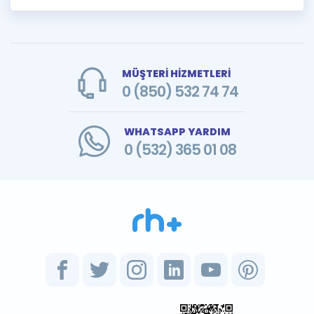
MÜŞTERİ HİZMETLERİ
0 (850) 532 74 74
WHATSAPP YARDIM
0 (532) 365 01 08