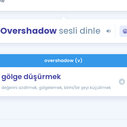
Kampanyalar
Eğitim ve Kitaplar
Blog
Overshadow
sesli dinle
YDS - YÖKDİL Tüm S
İngilizce Gram
İngilizce Gramer
overshadow (v)
gölge düşürmek
değerini azaltmak, gölgelemek, birini/bir şeyi küçültmek