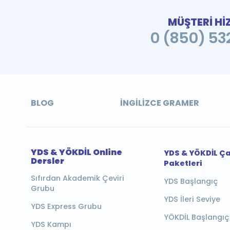
MÜŞTERİ Hİ
0 (850) 532
BLOG
İNGILIZCE GRAMER
YDS & YÖKDİL Online
YDS & YÖKDİL Ç
Dersler
Paketleri
Sıfırdan Akademik Çeviri
YDS Başlangıç
Grubu
YDS İleri Seviye
YDS Express Grubu
YÖKDİL Başlangıç
YDS Kampı