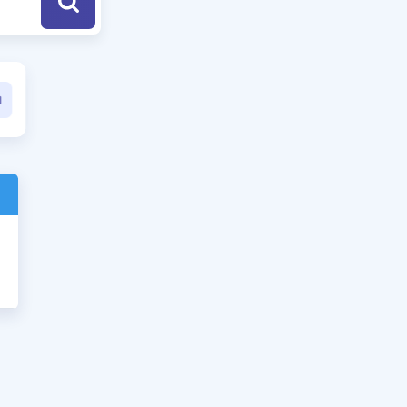
a Özel Fırsatlar
ınavlarla İlgili Haberler
er
 ve Konu Anlatımı