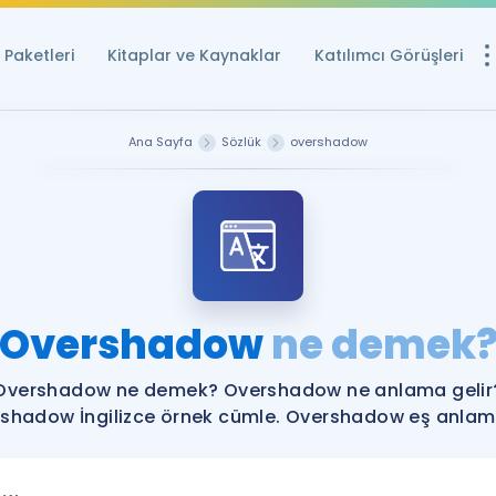
Paketleri
Kitaplar ve Kaynaklar
Katılımcı Görüşleri
Ücretsiz Kayna
Ana Sayfa
Sözlük
overshadow
YDS ve YÖKDİL içi
Sözlük
İngilizce Sınavları
Puan Hesapla
Overshadow
ne demek
YDS ve YÖKDİL P
Remz
Rehberlik Aracı
Overshadow ne demek? Overshadow ne anlama gelir
YDS ve YÖKDİL'e H
shadow İngilizce örnek cümle. Overshadow eş anlamlı
ÖSYM Sınav Ta
Tüm ÖSYM Sınavl