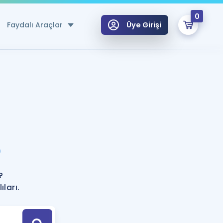
0
Faydalı Araçlar
Üye Girişi
klar
n Ücretsiz Kaynaklar
 için Özel Sözlük
Sepetin Şu An Boş.
ma
?
uan Hesaplama Aracı
i Hoca ile seni sınava hazırlayacak onlarca eğitim seni bekliyor!
Şifremi Hatırlamıyorum
GİRİŞ YAP
?
azırlananlar için Öneriler
ları.
kvimi
ÜYE DEĞİLİM
arı Tek Takvimde