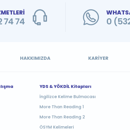
ZMETLERİ
WHATSA
 74 74
0 (53
HAKKIMIZDA
KARIYER
alışma
YDS & YÖKDİL Kitapları
İngilizce Kelime Bulmacası
More Than Reading 1
More Than Reading 2
ÖSYM Kelimeleri