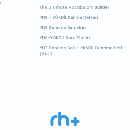
e
The Ultimate Vocabulary Builder
YDS - YÖKDİL Kelime Defteri
YDS Deneme Sınavları
YDS-YÖKDİL Soru Tipleri
YDT Deneme Seti - YKSDİL Deneme Seti
| Set 1