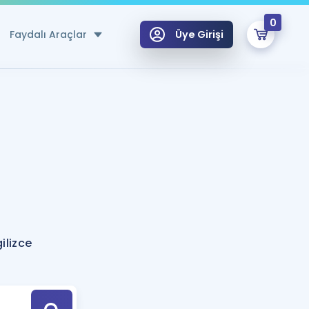
0
Faydalı Araçlar
Üye Girişi
klar
n Ücretsiz Kaynaklar
 için Özel Sözlük
Sepetin Şu An Boş.
ma
uan Hesaplama Aracı
i Hoca ile seni sınava hazırlayacak onlarca eğitim seni bekliyor!
Şifremi Hatırlamıyorum
GİRİŞ YAP
ilizce
azırlananlar için Öneriler
kvimi
ÜYE DEĞİLİM
arı Tek Takvimde