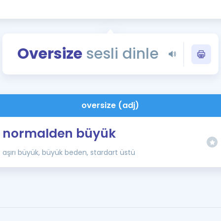
Kampanyalar
Eğitim ve Kitaplar
Blog
Oversize
sesli dinle
YDS - YÖKDİL Tüm S
İngilizce Gram
İngilizce Gramer
oversize (adj)
normalden büyük
aşırı büyük, büyük beden, stardart üstü