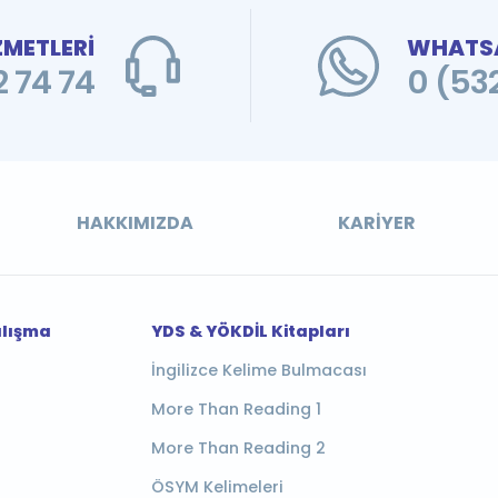
ZMETLERİ
WHATSA
 74 74
0 (53
HAKKIMIZDA
KARIYER
alışma
YDS & YÖKDİL Kitapları
İngilizce Kelime Bulmacası
More Than Reading 1
More Than Reading 2
ÖSYM Kelimeleri