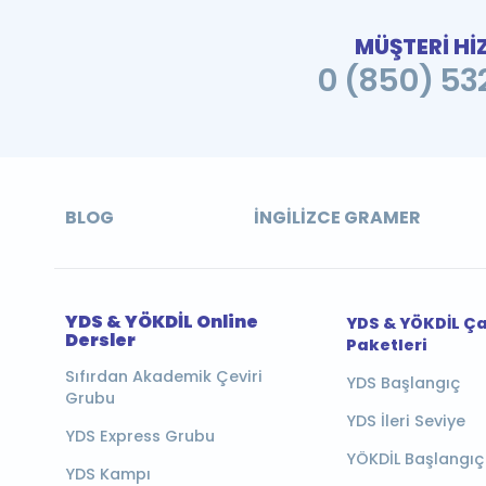
MÜŞTERİ Hİ
0 (850) 532
BLOG
İNGILIZCE GRAMER
YDS & YÖKDİL Online
YDS & YÖKDİL Ç
Dersler
Paketleri
Sıfırdan Akademik Çeviri
YDS Başlangıç
Grubu
YDS İleri Seviye
YDS Express Grubu
YÖKDİL Başlangıç
YDS Kampı