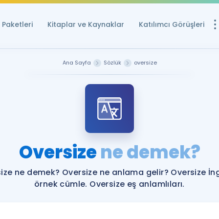
Paketleri
Kitaplar ve Kaynaklar
Katılımcı Görüşleri
Ücretsiz Kayna
Ana Sayfa
Sözlük
oversize
YDS ve YÖKDİL içi
Sözlük
İngilizce Sınavları
Puan Hesapla
Oversize
ne demek?
YDS ve YÖKDİL P
Remz
Rehberlik Aracı
ize ne demek? Oversize ne anlama gelir? Oversize İng
YDS ve YÖKDİL'e H
örnek cümle. Oversize eş anlamlıları.
ÖSYM Sınav Ta
Tüm ÖSYM Sınavl