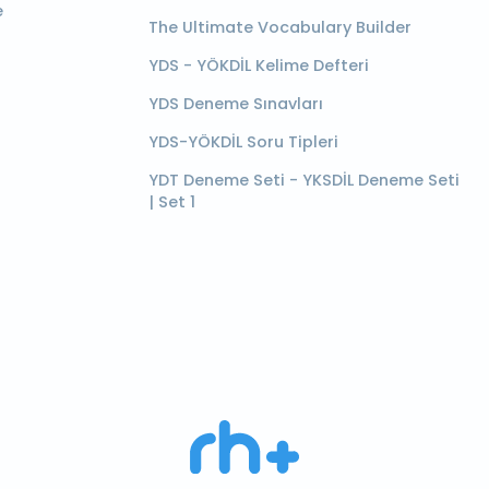
e
The Ultimate Vocabulary Builder
YDS - YÖKDİL Kelime Defteri
YDS Deneme Sınavları
YDS-YÖKDİL Soru Tipleri
YDT Deneme Seti - YKSDİL Deneme Seti
| Set 1