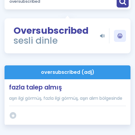
Puan Hesaplama
Rehberlik Aracı
Oversubscribed
ÖSYM Sınav Takvimi
sesli dinle
Kampanyalar
Blog
oversubscribed (adj)
İngilizce Gramer
fazla talep almış
aşırı ilgi görmüş, fazla ilgi görmüş, aşırı alım bölgesinde