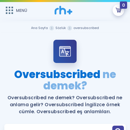
0
MENÜ
MENÜ
Üye Girişi
Ana Sayfa
Sözlük
oversubscribed
Online Dersler
Sepetin Şu An Boş.
Çalışma Paketleri
Remzi Hoca ile seni sınava hazırlayacak onlarca eğitim seni
bekliyor!
Kitaplar ve Kaynaklar
GİRİŞ YAP
Oversubscribed
ne
Katılımcı Görüşleri
demek?
Şifremi Hatırlamıyorum
ÜYE DEĞİLİM
Faydalı Araçlar
Oversubscribed ne demek? Oversubscribed ne
anlama gelir? Oversubscribed İngilizce örnek
Ücretsiz Kaynaklar
Blog
İngilizce Gramer
cümle. Oversubscribed eş anlamlıları.
Hakkımızda
Kariyer
Sözlük
Soru & Cevap
İletişim