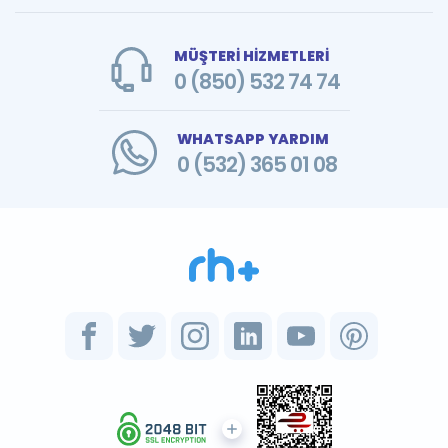
MÜŞTERİ HİZMETLERİ
0 (850) 532 74 74
WHATSAPP YARDIM
0 (532) 365 01 08