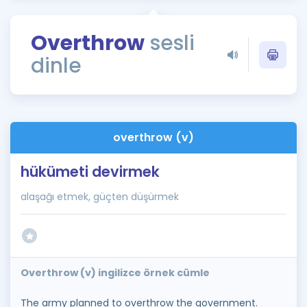
Puan Hesaplama
Overthrow
sesli
Rehberlik Aracı
dinle
ÖSYM Sınav Takvimi
Kampanyalar
Blog
overthrow (v)
İngilizce Gramer
hükümeti devirmek
alaşağı etmek, güçten düşürmek
Overthrow (v) ingilizce örnek cümle
The army planned to overthrow the government.