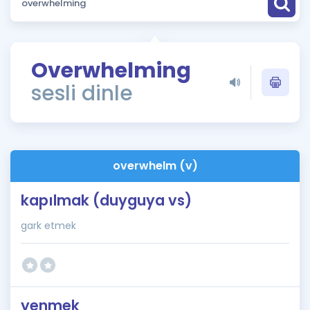
Puan Hesaplama
Rehberlik Aracı
Overwhelming
ÖSYM Sınav Takvimi
sesli dinle
Kampanyalar
Blog
overwhelm (v)
İngilizce Gramer
kapılmak (duyguya vs)
gark etmek
yenmek