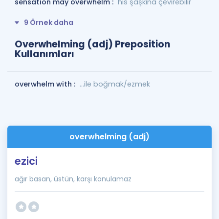
sensation may overwhelm :
his şaşkına çevirebilir
9 Örnek daha
Overwhelming (adj) Preposition
Kullanımları
overwhelm with :
...ile boğmak/ezmek
overwhelming (adj)
ezici
ağır basan, üstün, karşı konulamaz