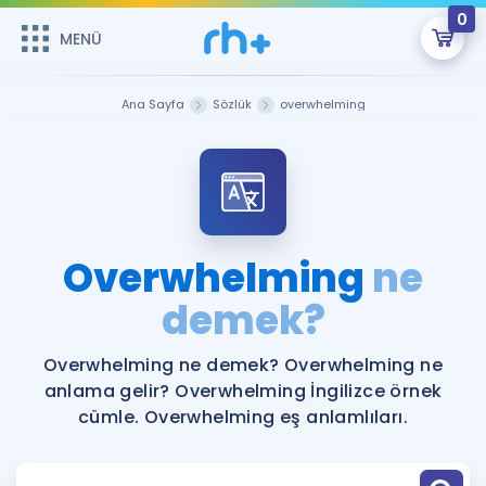
0
MENÜ
MENÜ
Üye Girişi
Ana Sayfa
Sözlük
overwhelming
Online Dersler
Sepetin Şu An Boş.
Çalışma Paketleri
Remzi Hoca ile seni sınava hazırlayacak onlarca eğitim seni
bekliyor!
Kitaplar ve Kaynaklar
GİRİŞ YAP
Overwhelming
ne
Katılımcı Görüşleri
demek?
Şifremi Hatırlamıyorum
ÜYE DEĞİLİM
Faydalı Araçlar
Overwhelming ne demek? Overwhelming ne
anlama gelir? Overwhelming İngilizce örnek
Ücretsiz Kaynaklar
Blog
İngilizce Gramer
cümle. Overwhelming eş anlamlıları.
Hakkımızda
Kariyer
Sözlük
Soru & Cevap
İletişim