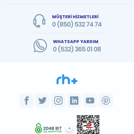
MÜŞTERİ HİZMETLERİ
0 (850) 532 74 74
WHATSAPP YARDIM
0 (532) 365 01 08