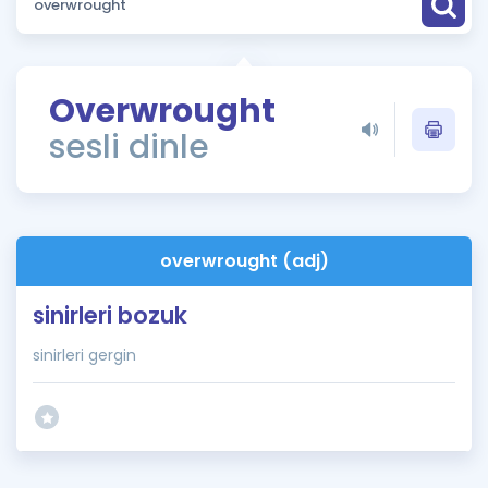
Puan Hesaplama
Rehberlik Aracı
Overwrought
ÖSYM Sınav Takvimi
sesli dinle
Kampanyalar
Blog
overwrought (adj)
İngilizce Gramer
sinirleri bozuk
sinirleri gergin