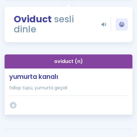
Puan Hesaplama
Oviduct
sesli
Rehberlik Aracı
dinle
ÖSYM Sınav Takvimi
Kampanyalar
Blog
oviduct (n)
İngilizce Gramer
yumurta kanalı
fallop tüpü, yumurta geçidi