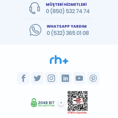
MÜŞTERİ HİZMETLERİ
0 (850) 532 74 74
WHATSAPP YARDIM
0 (532) 365 01 08