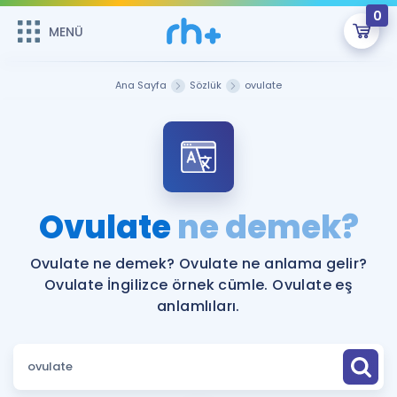
0
MENÜ
MENÜ
Üye Girişi
Ana Sayfa
Sözlük
ovulate
Online Dersler
Sepetin Şu An Boş.
Çalışma Paketleri
Remzi Hoca ile seni sınava hazırlayacak onlarca eğitim seni
bekliyor!
Kitaplar ve Kaynaklar
GİRİŞ YAP
Ovulate
ne demek?
Katılımcı Görüşleri
Şifremi Hatırlamıyorum
Ovulate ne demek? Ovulate ne anlama gelir?
Ovulate İngilizce örnek cümle. Ovulate eş
ÜYE DEĞİLİM
Faydalı Araçlar
anlamlıları.
Ücretsiz Kaynaklar
Blog
İngilizce Gramer
Hakkımızda
Kariyer
Sözlük
Soru & Cevap
İletişim