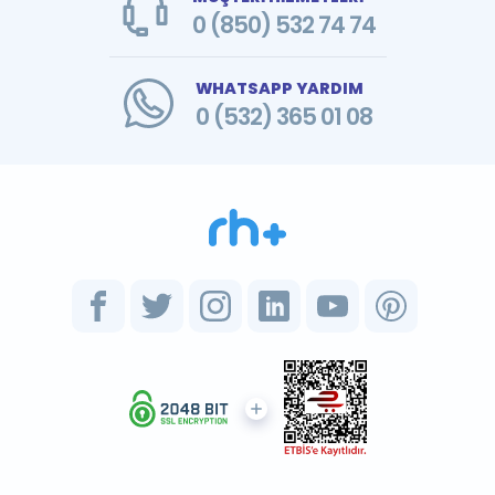
0 (850) 532 74 74
WHATSAPP YARDIM
0 (532) 365 01 08