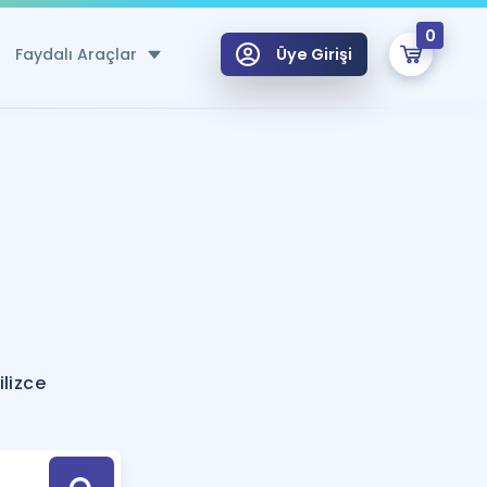
0
Faydalı Araçlar
Üye Girişi
klar
n Ücretsiz Kaynaklar
 için Özel Sözlük
Sepetin Şu An Boş.
ma
uan Hesaplama Aracı
i Hoca ile seni sınava hazırlayacak onlarca eğitim seni bekliyor!
Şifremi Hatırlamıyorum
GİRİŞ YAP
lizce
azırlananlar için Öneriler
kvimi
ÜYE DEĞİLİM
arı Tek Takvimde