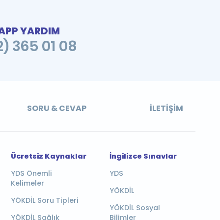
PP YARDIM
2) 365 01 08
SORU & CEVAP
İLETIŞIM
Ücretsiz Kaynaklar
İngilizce Sınavlar
YDS Önemli
YDS
Kelimeler
YÖKDİL
YÖKDİL Soru Tipleri
YÖKDİL Sosyal
YÖKDİL Sağlık
Bilimler