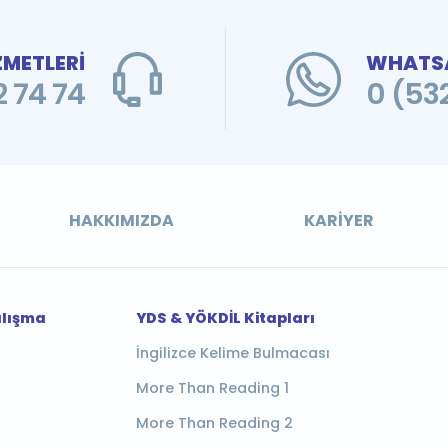
ZMETLERİ
WHATSA
 74 74
0 (53
HAKKIMIZDA
KARIYER
alışma
YDS & YÖKDİL Kitapları
İngilizce Kelime Bulmacası
More Than Reading 1
More Than Reading 2