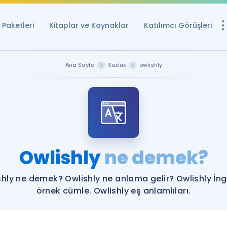
Paketleri
Kitaplar ve Kaynaklar
Katılımcı Görüşleri
Ücretsiz Kayna
Ana Sayfa
Sözlük
owlishly
YDS ve YÖKDİL içi
Sözlük
İngilizce Sınavları
Puan Hesapla
Owlishly
ne demek?
YDS ve YÖKDİL P
Remz
Rehberlik Aracı
shly ne demek? Owlishly ne anlama gelir? Owlishly İngi
YDS ve YÖKDİL'e H
örnek cümle. Owlishly eş anlamlıları.
ÖSYM Sınav Ta
Tüm ÖSYM Sınavl