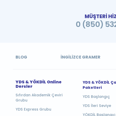
MÜŞTERİ Hİ
0 (850) 532
BLOG
İNGILIZCE GRAMER
YDS & YÖKDİL Online
YDS & YÖKDİL Ç
Dersler
Paketleri
Sıfırdan Akademik Çeviri
YDS Başlangıç
Grubu
YDS İleri Seviye
YDS Express Grubu
YÖKDİL Başlangıç