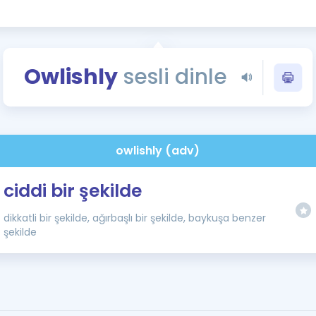
Kampanyalar
Eğitim ve Kitaplar
Blog
Owlishly
sesli dinle
YDS - YÖKDİL Tüm S
İngilizce Gram
İngilizce Gramer
owlishly (adv)
ciddi bir şekilde
dikkatli bir şekilde, ağırbaşlı bir şekilde, baykuşa benzer
şekilde