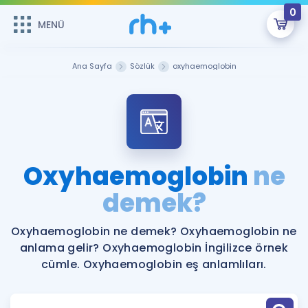
0
MENÜ
MENÜ
Üye Girişi
Ana Sayfa
Sözlük
oxyhaemoglobin
Online Dersler
Sepetin Şu An Boş.
Çalışma Paketleri
Remzi Hoca ile seni sınava hazırlayacak onlarca eğitim seni
bekliyor!
Kitaplar ve Kaynaklar
GİRİŞ YAP
Oxyhaemoglobin
ne
Katılımcı Görüşleri
demek?
Şifremi Hatırlamıyorum
ÜYE DEĞİLİM
Faydalı Araçlar
Oxyhaemoglobin ne demek? Oxyhaemoglobin ne
anlama gelir? Oxyhaemoglobin İngilizce örnek
Ücretsiz Kaynaklar
Blog
İngilizce Gramer
cümle. Oxyhaemoglobin eş anlamlıları.
Hakkımızda
Kariyer
Sözlük
Soru & Cevap
İletişim