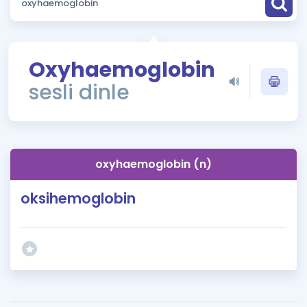
Puan Hesaplama
Rehberlik Aracı
Oxyhaemoglobin
ÖSYM Sınav Takvimi
sesli dinle
Kampanyalar
Blog
oxyhaemoglobin (n)
İngilizce Gramer
oksihemoglobin