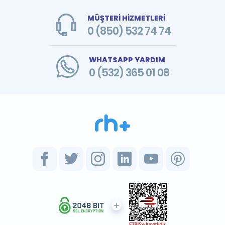
MÜŞTERİ HİZMETLERİ
0 (850) 532 74 74
WHATSAPP YARDIM
0 (532) 365 01 08