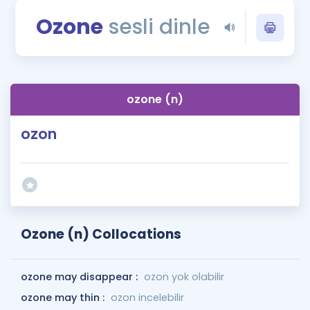
Puan Hesaplama
Ozone
sesli dinle
Rehberlik Aracı
ÖSYM Sınav Takvimi
ozone (n)
Kampanyalar
ozon
Blog
İngilizce Gramer
Ozone (n) Collocations
ozone may disappear :
ozon yok olabilir
ozone may thin :
ozon incelebilir