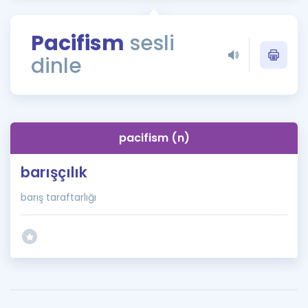
Puan Hesaplama
Pacifism
sesli
Rehberlik Aracı
dinle
ÖSYM Sınav Takvimi
Kampanyalar
Blog
pacifism (n)
İngilizce Gramer
barışçılık
barış taraftarlığı