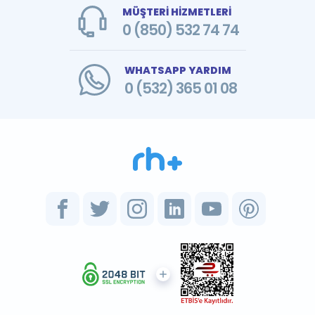
MÜŞTERİ HİZMETLERİ
0 (850) 532 74 74
WHATSAPP YARDIM
0 (532) 365 01 08