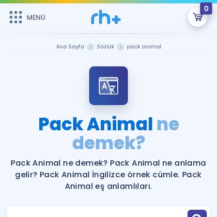
0
MENÜ
MENÜ
Üye Girişi
Ana Sayfa
Sözlük
pack animal
Online Dersler
Sepetin Şu An Boş.
Çalışma Paketleri
Remzi Hoca ile seni sınava hazırlayacak onlarca eğitim seni
bekliyor!
Kitaplar ve Kaynaklar
GİRİŞ YAP
Pack Animal
ne
Katılımcı Görüşleri
demek?
Şifremi Hatırlamıyorum
ÜYE DEĞİLİM
Faydalı Araçlar
Pack Animal ne demek? Pack Animal ne anlama
gelir? Pack Animal İngilizce örnek cümle. Pack
Ücretsiz Kaynaklar
Blog
İngilizce Gramer
Animal eş anlamlıları.
Hakkımızda
Kariyer
Sözlük
Soru & Cevap
İletişim