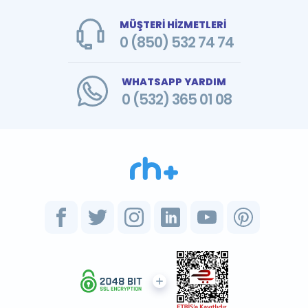
MÜŞTERİ HİZMETLERİ
0 (850) 532 74 74
WHATSAPP YARDIM
0 (532) 365 01 08