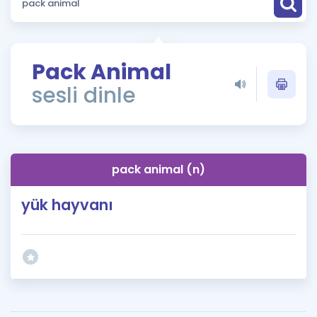
Puan Hesaplama
Rehberlik Aracı
Pack Animal
ÖSYM Sınav Takvimi
sesli dinle
Kampanyalar
Blog
pack animal (n)
İngilizce Gramer
yük hayvanı