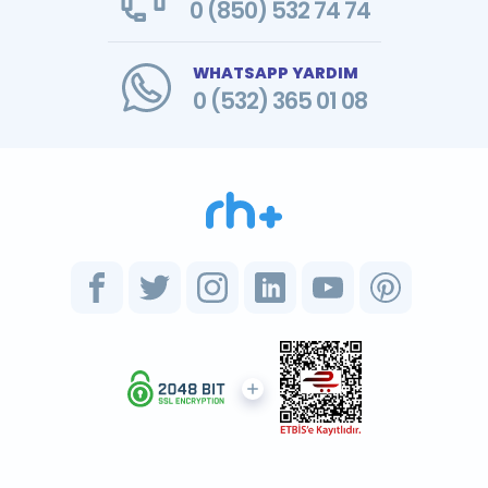
0 (850) 532 74 74
WHATSAPP YARDIM
0 (532) 365 01 08