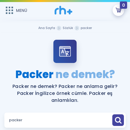
0
MENÜ
MENÜ
Üye Girişi
Ana Sayfa
Sözlük
packer
Online Dersler
Sepetin Şu An Boş.
Çalışma Paketleri
Remzi Hoca ile seni sınava hazırlayacak onlarca eğitim seni
bekliyor!
Kitaplar ve Kaynaklar
GİRİŞ YAP
Packer
ne demek?
Katılımcı Görüşleri
Şifremi Hatırlamıyorum
Packer ne demek? Packer ne anlama gelir?
Packer İngilizce örnek cümle. Packer eş
ÜYE DEĞİLİM
Faydalı Araçlar
anlamlıları.
Ücretsiz Kaynaklar
Blog
İngilizce Gramer
Hakkımızda
Kariyer
Sözlük
Soru & Cevap
İletişim