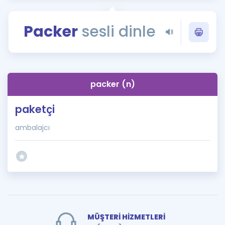
Puan Hesaplama
Packer
sesli dinle
Rehberlik Aracı
ÖSYM Sınav Takvimi
Kampanyalar
packer (n)
Blog
paketçi
İngilizce Gramer
ambalajcı
MÜŞTERİ HİZMETLERİ