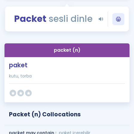
Puan Hesaplama
Packet
sesli dinle
Rehberlik Aracı
ÖSYM Sınav Takvimi
Kampanyalar
packet (n)
Blog
paket
İngilizce Gramer
kutu, torba
Packet (n) Collocations
packet may contain :
paket içerebilir