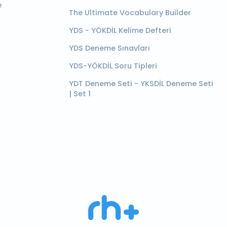
e
The Ultimate Vocabulary Builder
YDS - YÖKDİL Kelime Defteri
YDS Deneme Sınavları
YDS-YÖKDİL Soru Tipleri
YDT Deneme Seti - YKSDİL Deneme Seti
| Set 1