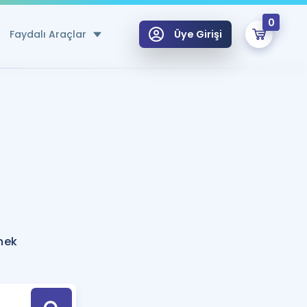
0
Faydalı Araçlar
Üye Girişi
klar
n Ücretsiz Kaynaklar
 için Özel Sözlük
Sepetin Şu An Boş.
ma
uan Hesaplama Aracı
i Hoca ile seni sınava hazırlayacak onlarca eğitim seni bekliyor!
Şifremi Hatırlamıyorum
GİRİŞ YAP
nek
azırlananlar için Öneriler
kvimi
ÜYE DEĞİLİM
arı Tek Takvimde