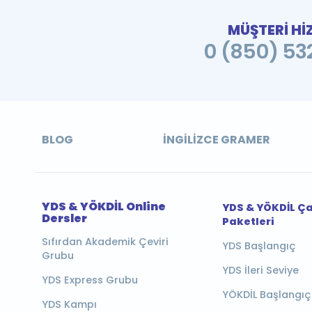
MÜŞTERİ Hİ
0 (850) 532
BLOG
İNGILIZCE GRAMER
YDS & YÖKDİL Online
YDS & YÖKDİL Ç
Dersler
Paketleri
Sıfırdan Akademik Çeviri
YDS Başlangıç
Grubu
YDS İleri Seviye
YDS Express Grubu
YÖKDİL Başlangıç
YDS Kampı