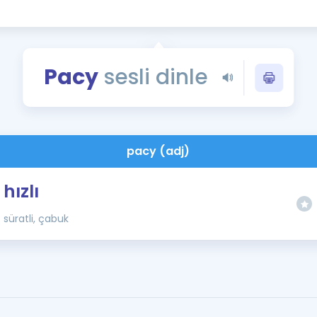
Kampanyalar
Eğitim ve Kitaplar
Blog
Pacy
sesli dinle
YDS - YÖKDİL Tüm S
İngilizce Gram
İngilizce Gramer
pacy (adj)
hızlı
süratli, çabuk