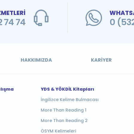
ZMETLERİ
WHATSA
 74 74
0 (53
HAKKIMIZDA
KARIYER
alışma
YDS & YÖKDİL Kitapları
İngilizce Kelime Bulmacası
More Than Reading 1
More Than Reading 2
ÖSYM Kelimeleri