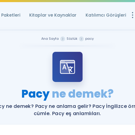
Paketleri
Kitaplar ve Kaynaklar
Katılımcı Görüşleri
Ücretsiz Kayna
Ana Sayfa
Sözlük
pacy
YDS ve YÖKDİL içi
Sözlük
İngilizce Sınavları
Puan Hesapla
Pacy
ne demek?
YDS ve YÖKDİL P
Remz
Rehberlik Aracı
cy ne demek? Pacy ne anlama gelir? Pacy İngilizce ör
YDS ve YÖKDİL'e H
cümle. Pacy eş anlamlıları.
ÖSYM Sınav Ta
Tüm ÖSYM Sınavl