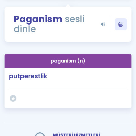
Puan Hesaplama
Paganism
sesli
Rehberlik Aracı
dinle
ÖSYM Sınav Takvimi
Kampanyalar
Blog
paganism (n)
İngilizce Gramer
putperestlik
MÜŞTERİ HİZMETLERİ