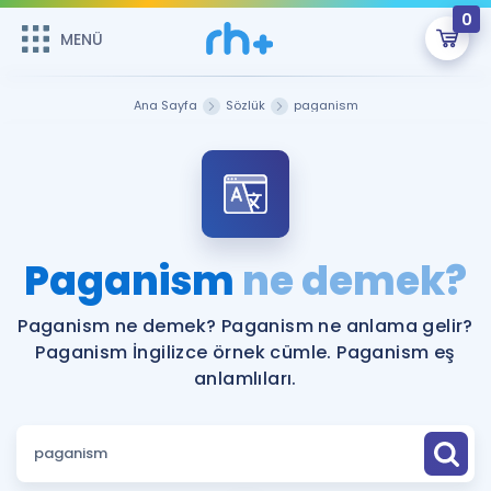
0
MENÜ
MENÜ
Üye Girişi
Ana Sayfa
Sözlük
paganism
Online Dersler
Sepetin Şu An Boş.
Çalışma Paketleri
Remzi Hoca ile seni sınava hazırlayacak onlarca eğitim seni
bekliyor!
Kitaplar ve Kaynaklar
GİRİŞ YAP
Paganism
ne demek?
Katılımcı Görüşleri
Şifremi Hatırlamıyorum
Paganism ne demek? Paganism ne anlama gelir?
Paganism İngilizce örnek cümle. Paganism eş
ÜYE DEĞİLİM
Faydalı Araçlar
anlamlıları.
Ücretsiz Kaynaklar
Blog
İngilizce Gramer
Hakkımızda
Kariyer
Sözlük
Soru & Cevap
İletişim