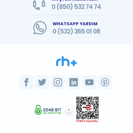
0 (850) 532 74 74
WHATSAPP YARDIM
0 (532) 365 01 08