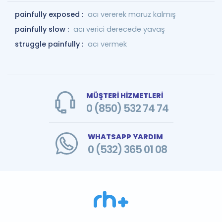
painfully exposed :
acı vererek maruz kalmış
painfully slow :
acı verici derecede yavaş
struggle painfully :
acı vermek
MÜŞTERİ HİZMETLERİ
0 (850) 532 74 74
WHATSAPP YARDIM
0 (532) 365 01 08