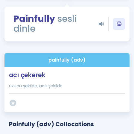
Puan Hesaplama
Painfully
sesli
Rehberlik Aracı
dinle
ÖSYM Sınav Takvimi
Kampanyalar
Blog
painfully (adv)
İngilizce Gramer
acı çekerek
üzücü şekilde, acılı şekilde
Painfully (adv) Collocations