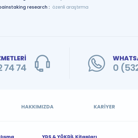
painstaking research :
özenli araştırma
ZMETLERİ
WHATSA
 74 74
0 (53
HAKKIMIZDA
KARIYER
alışma
YDS & YÖKDİL Kitapları