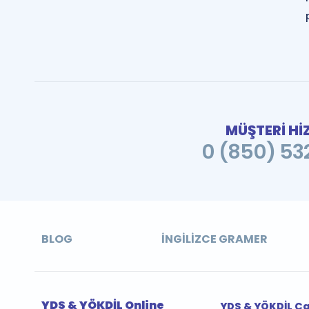
MÜŞTERİ Hİ
0 (850) 532
BLOG
İNGILIZCE GRAMER
YDS & YÖKDİL Online
YDS & YÖKDİL Ç