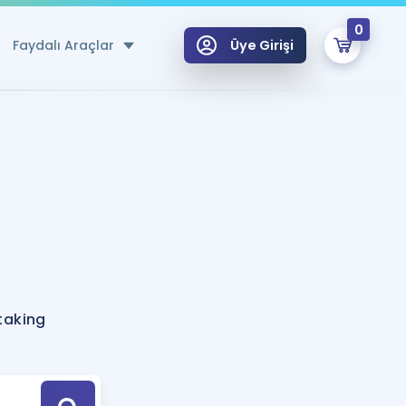
0
Faydalı Araçlar
Üye Girişi
klar
n Ücretsiz Kaynaklar
 için Özel Sözlük
Sepetin Şu An Boş.
ma
uan Hesaplama Aracı
i Hoca ile seni sınava hazırlayacak onlarca eğitim seni bekliyor!
Şifremi Hatırlamıyorum
GİRİŞ YAP
taking
azırlananlar için Öneriler
kvimi
ÜYE DEĞİLİM
arı Tek Takvimde