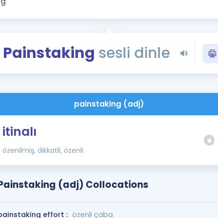
Kampanyalar
Eğitim ve Kitaplar
Blog
Painstaking
sesli dinle
YDS - YÖKDİL Tüm S
İngilizce Gram
İngilizce Gramer
painstaking (adj)
itinalı
özenilmiş, dikkatli, özenli
Painstaking (adj) Collocations
painstaking effort :
özenli çaba