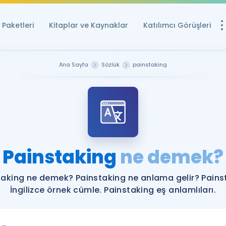
Paketleri
Kitaplar ve Kaynaklar
Katılımcı Görüşleri
Ücretsiz Kayna
Ana Sayfa
Sözlük
painstaking
YDS ve YÖKDİL içi
Sözlük
İngilizce Sınavları
Puan Hesapla
Painstaking
ne demek?
YDS ve YÖKDİL P
Remz
Rehberlik Aracı
taking ne demek? Painstaking ne anlama gelir? Pains
YDS ve YÖKDİL'e H
İngilizce örnek cümle. Painstaking eş anlamlıları.
ÖSYM Sınav Ta
Tüm ÖSYM Sınavl