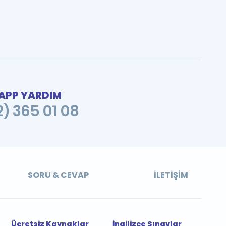
PP YARDIM
2) 365 01 08
SORU & CEVAP
İLETIŞIM
Ücretsiz Kaynaklar
İngilizce Sınavlar