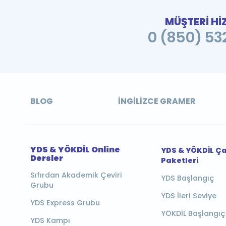
MÜŞTERİ Hİ
0 (850) 532
BLOG
İNGILIZCE GRAMER
YDS & YÖKDİL Online
YDS & YÖKDİL Ç
Dersler
Paketleri
Sıfırdan Akademik Çeviri
YDS Başlangıç
Grubu
YDS İleri Seviye
YDS Express Grubu
YÖKDİL Başlangıç
YDS Kampı