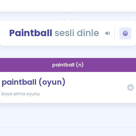
Kampanyalar
Eğitim ve Kitaplar
Blog
Paintball
sesli dinle
YDS - YÖKDİL Tüm S
İngilizce Gram
İngilizce Gramer
paintball (n)
paintball (oyun)
boya atma oyunu