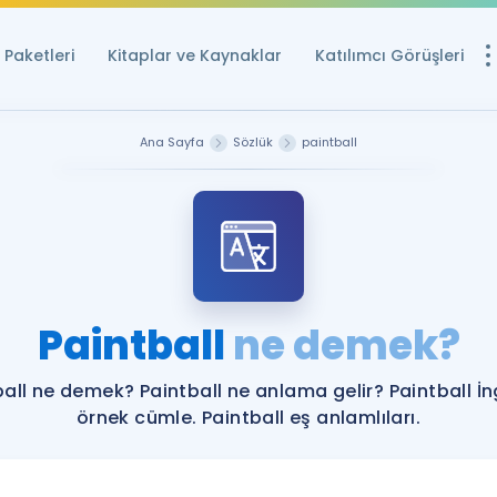
Paketleri
Kitaplar ve Kaynaklar
Katılımcı Görüşleri
Ücretsiz Kayna
Ana Sayfa
Sözlük
paintball
YDS ve YÖKDİL içi
Sözlük
İngilizce Sınavları
Puan Hesapla
Paintball
ne demek?
YDS ve YÖKDİL P
Remz
Rehberlik Aracı
all ne demek? Paintball ne anlama gelir? Paintball İn
YDS ve YÖKDİL'e H
örnek cümle. Paintball eş anlamlıları.
ÖSYM Sınav Ta
Tüm ÖSYM Sınavl