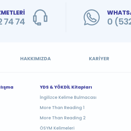
ZMETLERİ
WHATSA
 74 74
0 (53
HAKKIMIZDA
KARIYER
alışma
YDS & YÖKDİL Kitapları
İngilizce Kelime Bulmacası
More Than Reading 1
More Than Reading 2
ÖSYM Kelimeleri