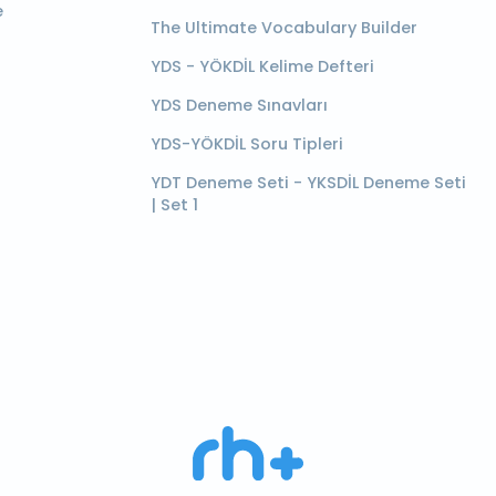
e
The Ultimate Vocabulary Builder
YDS - YÖKDİL Kelime Defteri
YDS Deneme Sınavları
YDS-YÖKDİL Soru Tipleri
YDT Deneme Seti - YKSDİL Deneme Seti
| Set 1