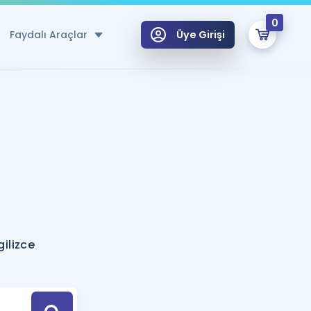
0
Faydalı Araçlar
Üye Girişi
klar
n Ücretsiz Kaynaklar
 için Özel Sözlük
Sepetin Şu An Boş.
ma
uan Hesaplama Aracı
i Hoca ile seni sınava hazırlayacak onlarca eğitim seni bekliyor!
Şifremi Hatırlamıyorum
GİRİŞ YAP
gilizce
azırlananlar için Öneriler
kvimi
ÜYE DEĞİLİM
arı Tek Takvimde