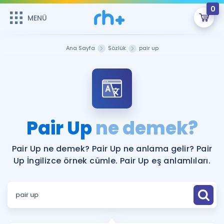
0
MENÜ
MENÜ
Üye Girişi
Ana Sayfa
Sözlük
pair up
Online Dersler
Sepetin Şu An Boş.
Çalışma Paketleri
Remzi Hoca ile seni sınava hazırlayacak onlarca eğitim seni
bekliyor!
Kitaplar ve Kaynaklar
GİRİŞ YAP
Pair Up
ne demek?
Katılımcı Görüşleri
Şifremi Hatırlamıyorum
Pair Up ne demek? Pair Up ne anlama gelir? Pair
Up İngilizce örnek cümle. Pair Up eş anlamlıları.
ÜYE DEĞİLİM
Faydalı Araçlar
Ücretsiz Kaynaklar
Blog
İngilizce Gramer
Hakkımızda
Kariyer
Sözlük
Soru & Cevap
İletişim