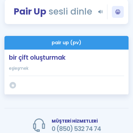
Puan Hesaplama
Pair Up
sesli dinle
Rehberlik Aracı
ÖSYM Sınav Takvimi
pair up (pv)
Kampanyalar
bir çift oluşturmak
Blog
eşleşmek
İngilizce Gramer
MÜŞTERİ HİZMETLERİ
0 (850) 532 74 74